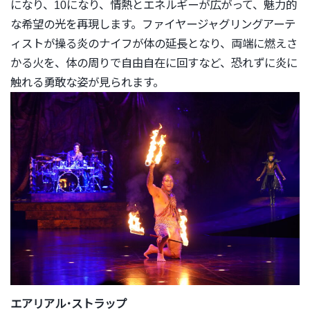
になり、10になり、
情熱とエネルギーが広がって、魅力的
な希望の光を再現します。
ファイヤージャグリングアーテ
ィストが操る炎のナイフが体の延長
となり、両端に燃えさ
かる火を、体の周りで自由自在に回すなど、
恐れずに炎に
触れる勇敢な姿が見られます。
エアリアル･ストラップ