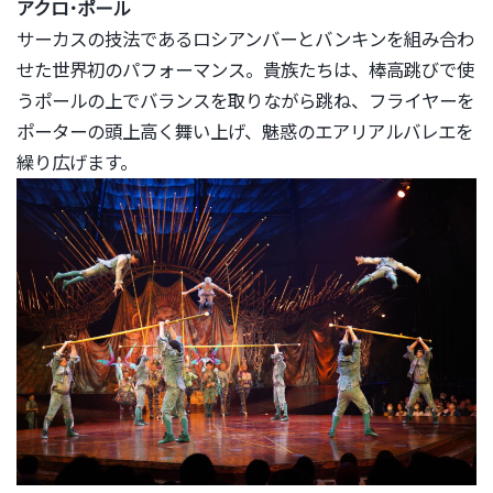
アクロ･ポール
サーカスの技法であるロシアンバーとバンキンを組み合わ
せた世界
初のパフォーマンス。貴族たちは、
棒高跳びで使
うポールの上でバランスを取りながら跳ね、
フライヤーを
ポーターの頭上高く舞い上げ、
魅惑のエアリアルバレエを
繰り広げます。