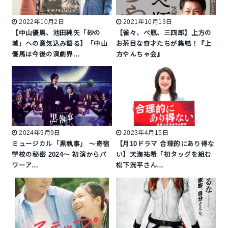
2022年10月2日
2021年10月13日
【中山優馬、池田純矢「砂の
【雀々、べ瓶、三四郎】上方の
城」への意気込み語る】「中山
お茶目な奇才たちが集結！『上
優馬は今後の演劇界…
方やんちゃ会』
2024年9月9日
2023年4月15日
ミュージカル「黒執事」 ～寄宿
【月10ドラマ 合理的にあり得な
学校の秘密 2024～ 初演からパ
い】天海祐希「初タッグを組む
ワーア…
松下洸平さん…