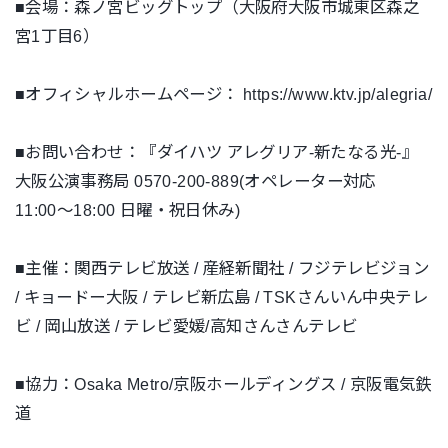
■会場：森ノ宮ビッグトップ（大阪府大阪市城東区森之
宮1丁目6）
■オフィシャルホームページ： https://www.ktv.jp/alegria/
■お問い合わせ：『ダイハツ アレグリア-新たなる光-』
大阪公演事務局 0570-200-889(オペレーター対応
11:00〜18:00 日曜・祝日休み)
■主催：関西テレビ放送 / 産経新聞社 / フジテレビジョン
/ キョードー大阪 / テレビ新広島 / TSKさんいん中央テレ
ビ / 岡山放送 / テレビ愛媛/高知さんさんテレビ
■協力：Osaka Metro/京阪ホールディングス / 京阪電気鉄
道