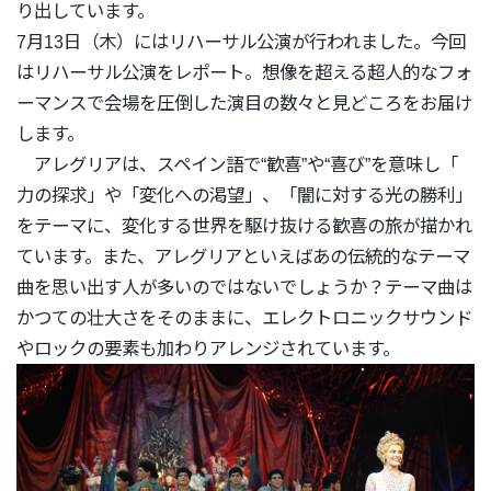
り出しています。
7月13日（木）にはリハーサル公演が行われました。
今回
はリハーサル公演をレポート。
想像を超える超人的なフォ
ーマンスで会場を圧倒した演目の数々と
見どころをお届け
します。
アレグリアは、スペイン語で“歓喜”や“喜び”を意味し「
力の探求」や「変化への渇望」、「闇に対する光の勝利」
をテーマに、
変化する世界を駆け抜ける歓喜の旅が描かれ
ています。また、
アレグリアといえばあの伝統的なテーマ
曲を思い出す人が多いので
はないでしょうか？テーマ曲は
かつての壮大さをそのままに、
エレクトロニックサウンド
やロックの要素も加わりアレンジされて
います。