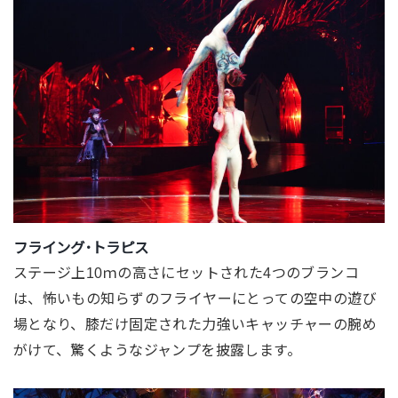
フライング･トラピス
ステージ上10ｍの高さにセットされた4つのブランコ
は、
怖いもの知らずのフライヤーにとっての空中の遊び
場となり、
膝だけ固定された力強いキャッチャーの腕め
がけて、
驚くようなジャンプを披露します。