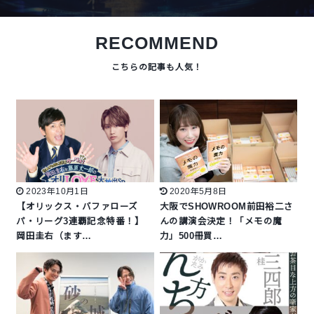
RECOMMEND
2023年10月1日
2020年5月8日
【オリックス・バファローズ
大阪でSHOWROOM前田裕二さ
パ・リーグ3連覇記念特番！】
んの講演会決定！「メモの魔
岡田圭右（ます…
力」500冊買…