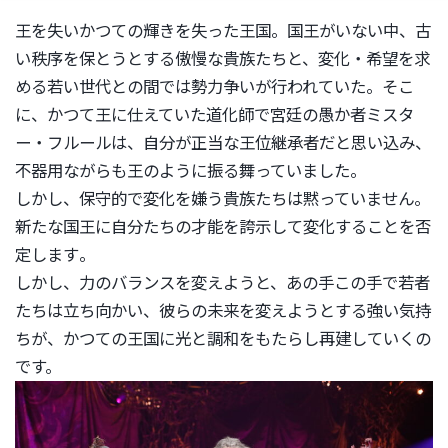
王を失いかつての輝きを失った王国。国王がいない中、
古
い秩序を保とうとする傲慢な貴族たちと、変化・
希望を求
める若い世代との間では勢力争いが行われていた。
そこ
に、かつて王に仕えていた道化師で宮廷の愚か者ミスタ
ー・
フルールは、自分が正当な王位継承者だと思い込み、
不器用ながらも王のように振る舞っていました。
しかし、保守的で変化を嫌う貴族たちは黙っていません。
新たな国王に自分たちの才能を誇示して変化することを否
定します
。
しかし、力のバランスを変えようと、
あの手この手で若者
たちは立ち向かい、
彼らの未来を変えようとする強い気持
ちが、
かつての王国に光と調和をもたらし再建していくの
です。