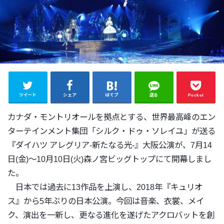
ツイート
シェア
はてブ
送る
Pocket
カナダ・モントリオールを拠点とする、
世界最高峰のエン
ターテインメント集団「シルク・ドゥ・
ソレイユ」が送る
『ダイハツ アレグリア-新たなる光-』大阪公演が、7月14
日(金)〜
10月10日(火)森ノ宮ビッグトップにて開幕しまし
た。
日本では過去に13作品を上演し、2018年『キュリオ
ス』
から5年ぶりの日本公演。今回は音楽、衣裳、メイ
ク、
演出を一新し、
更なる進化を遂げたアクロバットを創