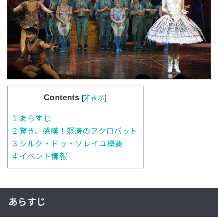
Contents
[
非表示
]
1
あらすじ
2
驚き、感嘆！怒涛のアクロバット
3
シルク・ドゥ・ソレイユ概要
4
イベント情報
あらすじ