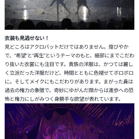
衣装も見逃せない！
見どころはアクロバットだけではありません。煌びやか
で、“
希望”と“再生”というテーマのもと、
細部にまでこだわ
り抜いた衣裳にも注目です。貴族の洋服は、
かつては麗し
く立派だった洋服だけど、
時間とともに色褪せてボロボロ
に。
そしてメイクにもこだわりがあります。
まがった鼻は
過去の権力の象徴で、
奇妙にゆがんだ顔からは進歩への恐
怖と権力にしがみつく身勝手な
欲望が表れています。