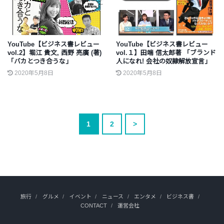
YouTube【ビジネス書レビュー
YouTube【ビジネス書レビュー
vol.2】堀江 貴文, 西野 亮廣 (著)
vol.１】田端 信太郎著 「ブランド
「バカとつき合うな」
人になれ! 会社の奴隷解放宣言」
2020年5月8日
2020年5月8日
1
2
>
旅行
グルメ
イベント
ニュース
エンタメ
ビジネス書
CONTACT
運営会社