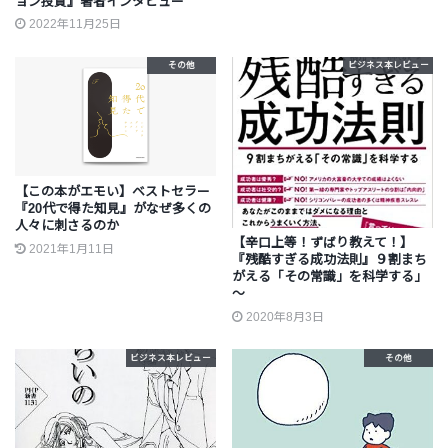
ョン投資』著者インタビュー
2022年11月25日
その他
ビジネス本レビュー
【この本がエモい】ベストセラー
『20代で得た知見』がなぜ多くの
人々に刺さるのか
【辛口上等！ずばり教えて！】
2021年1月11日
『残酷すぎる成功法則』９割まち
がえる「その常識」を科学する」
～
2020年8月3日
ビジネス本レビュー
その他