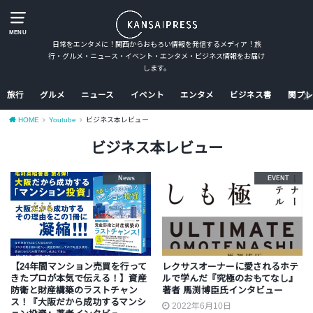
MENU
日常をエンタメに！関西からおもろい情報を発信するメディア！旅
行・グルメ・ニュース・イベント・エンタメ・ビジネス情報をお届け
します。
旅行
グルメ
ニュース
イベント
エンタメ
ビジネス書
関プレ
HOME
Youtube
ビジネス本レビュー
ビジネス本レビュー
News
EVENT
【24年間マンション売買を行って
レクサスオーナーに愛されるホテ
きたプロが本気で伝える！】資産
ルで学んだ『究極のおもてなし』
防衛と財産構築のラストチャン
著者 馬渕博臣氏インタビュー
ス！『大阪だから成功するマンシ
2022年6月10日