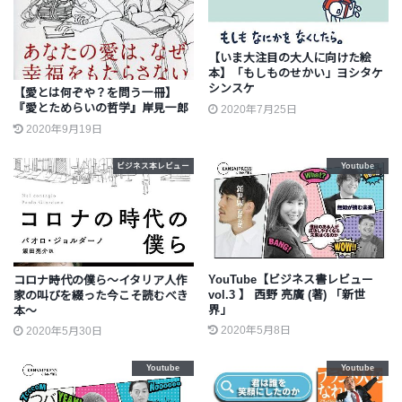
【いま大注目の大人に向けた絵
本】「もしものせかい」ヨシタケ
シンスケ
【愛とは何ぞや？を問う一冊】
『愛とためらいの哲学』岸見一郎
2020年7月25日
2020年9月19日
ビジネス本レビュー
Youtube
YouTube【ビジネス書レビュー
コロナ時代の僕ら～イタリア人作
vol.3 】 西野 亮廣 (著) 「新世
家の叫びを綴った今こそ読むべき
界」
本～
2020年5月8日
2020年5月30日
Youtube
Youtube