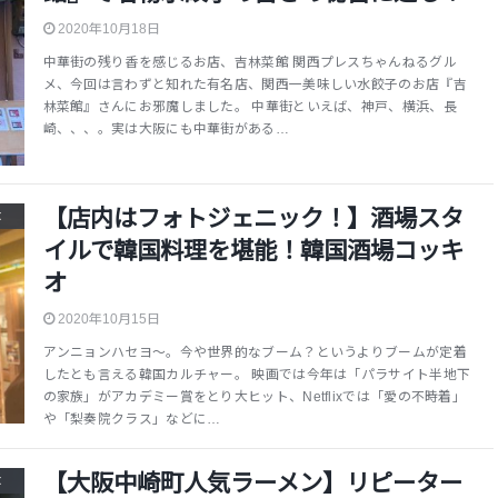
2020年10月18日
中華街の残り香を感じるお店、吉林菜館 関西プレスちゃんねるグル
メ、今回は言わずと知れた有名店、関西一美味しい水餃子のお店『吉
林菜館』さんにお邪魔しました。 中華街といえば、神戸、横浜、長
崎、、、。実は大阪にも中華街がある…
【店内はフォトジェニック！】酒場スタ
t
イルで韓国料理を堪能！韓国酒場コッキ
オ
2020年10月15日
アンニョンハセヨ～。今や世界的なブーム？というよりブームが定着
したとも言える韓国カルチャー。 映画では今年は「パラサイト半地下
の家族」がアカデミー賞をとり大ヒット、Netflixでは「愛の不時着」
や「梨奏院クラス」などに…
【大阪中崎町人気ラーメン】リピーター
t