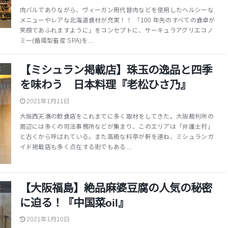
肉バルでありながら、ヴィーガン用代替肉などを使用したヘルシーな
メニューやレアな北海道食材が充実！！ 「100 年先のすべての食卓が
笑顔であふれますように」をコンセプトに、サーキュラアグリエコノ
ミー(循環型畜産 SPA)を…
【ミシュラン掲載店】珠玉の逸品と四季
t
を味わう 日本料理『老松ひさ乃』
2021年1月11日
大阪西天満の飲食店をこれまでに多く取材をしてきた。大阪裁判所の
周辺には多くの司法事務所などが集まり、このエリアは「弁護士村」
と古くから呼ばれている。また高級な料亭が軒を連ね、ミシュランガ
イド掲載店も多く点在する街でもある…
【大阪福島】絶品麻婆豆腐の人気の秘密
t
に迫る！『中国菜oil』
2021年1月10日