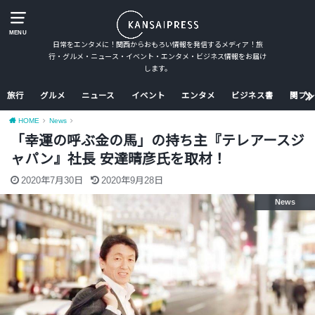
MENU
日常をエンタメに！関西からおもろい情報を発信するメディア！旅
行・グルメ・ニュース・イベント・エンタメ・ビジネス情報をお届け
します。
旅行
グルメ
ニュース
イベント
エンタメ
ビジネス書
関プレ
HOME
News
「幸運の呼ぶ金の馬」の持ち主『テレアースジ
ャパン』社長 安達晴彦氏を取材！
2020年7月30日
2020年9月28日
News