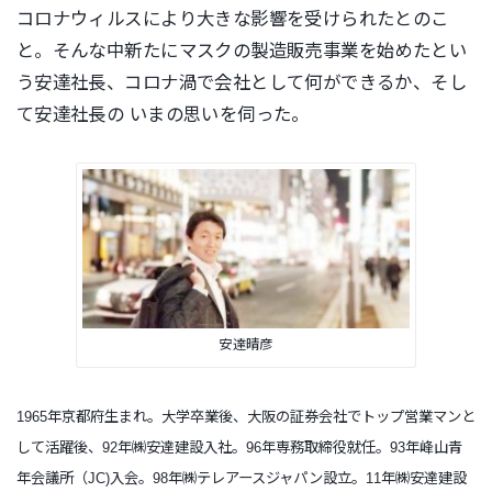
コロナウィルスにより大きな影響を受けられたとのこ
と。そんな中新たにマスクの製造販売事業を始めたとい
う安達社長、コロナ渦で会社として何ができるか、そし
て安達社長の いまの思いを伺った。
安達晴彦
1965年京都府生まれ。大学卒業後、大阪の証券会社でトップ営業マンと
して活躍後、92年㈱安達建設入社。96年専務取締役就任。93年峰山青
年会議所（JC)入会。98年㈱テレアースジャパン設立。11年㈱安達建設