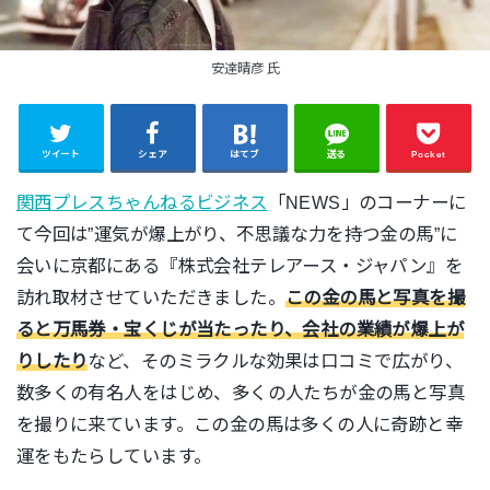
安達晴彦 氏
ツイート
シェア
はてブ
送る
Pocket
関西プレスちゃんねるビジネス
「NEWS」のコーナーに
て今回は”運気が爆上がり、不思議な力を持つ金の馬”に
会いに京都にある『株式会社テレアース・ジャパン』を
訪れ取材させていただきました。
この金の馬と写真を撮
ると万馬券・宝くじが当たったり、会社の業績が爆上が
りしたり
など、そのミラクルな効果は口コミで広がり、
数多くの有名人をはじめ、多くの人たちが金の馬と写真
を撮りに来ています。この金の馬は多くの人に奇跡と幸
運をもたらしています。