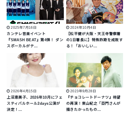
2025年7月16日
2024年10月4日
カンテレ音楽イベント
【松平健が大阪・天王寺警察署
『SMASH BEAT』第4弾！ ダン
の1日署長に】特殊詐欺を成敗す
スボーカルがテ…
る！「おいしい…
2026年4月15日
2023年9月28日
上沼恵美子、2026年10月にフェ
『チョコレートドーナツ』待望
スティバルホール2days公演が
の再演！東山紀之「亞門さんが
決定！…
描きたかったもの…