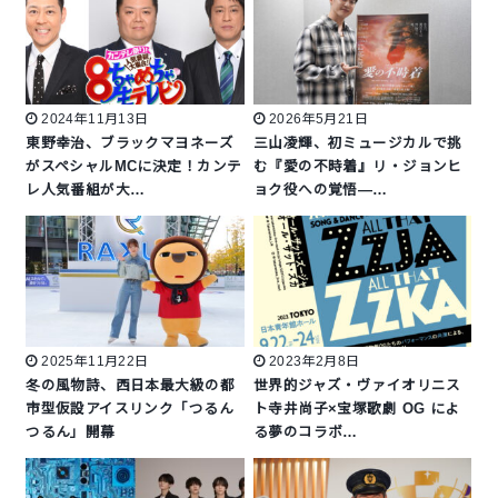
2024年11月13日
2026年5月21日
東野幸治、ブラックマヨネーズ
三山凌輝、初ミュージカルで挑
がスペシャルMCに決定！カンテ
む『愛の不時着』リ・ジョンヒ
レ人気番組が大…
ョク役への覚悟―…
2025年11月22日
2023年2月8日
冬の風物詩、西日本最大級の都
世界的ジャズ・ヴァイオリニス
市型仮設アイスリンク「つるん
ト寺井尚子×宝塚歌劇 OG によ
つるん」開幕
る夢のコラボ…