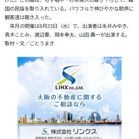
けた。この曲は、もず唱平・
杉本眞人の書き下ろしで、韓
国の民謡を取り入れている。
パワフルで伸びやかな歌声に
観客達は聴き入った。
来月の開催は8月23日（水）で、出演者は永井みゆき、
真木ことみ、渡辺要、岡本幸太、山田 壽一が出演する。
取材・文／ごとうまき