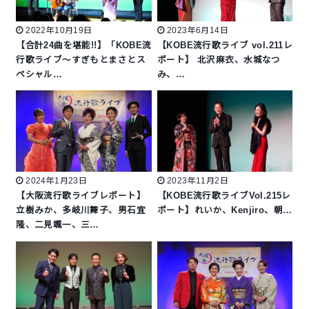
2022年10月19日
2023年6月14日
【合計24曲を堪能!!】「KOBE流
【KOBE流行歌ライブ vol.211レ
行歌ライブ〜すぎもとまさとス
ポート】 北沢麻衣、水城なつ
ペシャル…
み、…
2024年1月23日
2023年11月2日
【大阪流行歌ライブレポート】
【KOBE流行歌ライブVol.215レ
立樹みか、多岐川舞子、男石宜
ポート】れいか、Kenjiro、朝…
隆、二見颯一、三…