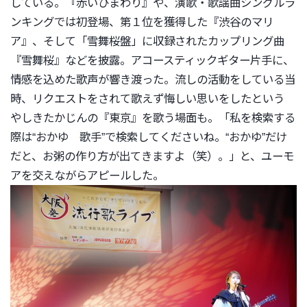
している。『
赤いひまわり』や、演歌・歌謡曲シングルラ
ンキングでは初登場、
第１位を獲得した『渋谷のマリ
ア』、そして「雪舞桜盤」
に収録されたカップリング曲
『雪舞桜』などを披露。
アコースティックギター片手に、
情感を込めた歌声が響き渡った。
流しの活動をしている当
時、
リクエストをされて歌えず悔しい思いをしたという
やしきたかじんの『東京』を歌う場面も。「私を検索する
際は“
おかゆ 歌手”で検索してくださいね。“おかゆ”だけ
だと、
お粥の作り方が出てきますよ（笑）。」と、
ユーモ
アを交えながらアピールした。