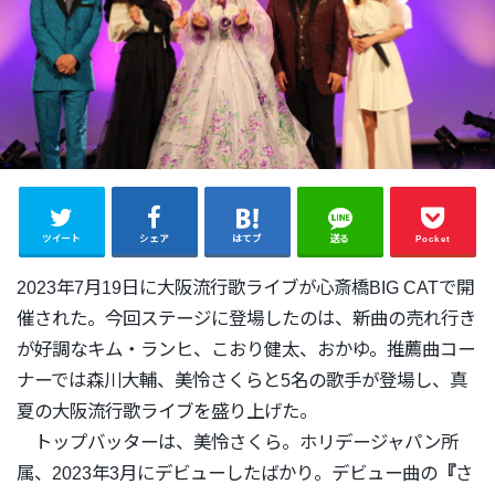
ツイート
シェア
はてブ
送る
Pocket
2023年7月19日に大阪流行歌ライブが心斎橋BIG CATで開
催された。今回ステージに登場したのは、
新曲の売れ行き
が好調なキム・ランヒ、こおり健太、おかゆ。
推薦曲コー
ナーでは森川大輔、美怜さくらと5名の歌手が登場し、
真
夏の大阪流行歌ライブを盛り上げた。
トップバッターは、美怜さくら。ホリデージャパン所
属、
2023年3月にデビューしたばかり。デビュー曲の
『
さ