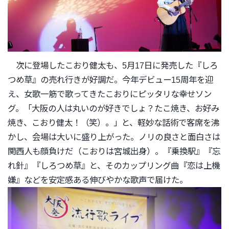
次に登場したこおり健太も、5月17日に発売した『しろ
つめ草』
の売れ行きが好調だ。今年デビュー15周年を迎
え、
女歌一筋で歌ってきたこおりにピッタリな幸せソン
グ。「
大阪の人は丸いのが好きでしょ？たこ焼き、お好み
焼き、
こおり健太！（笑）。」と、軽妙な話術で客席を沸
かし、
会場は大いに盛り上がった。
ノリの良さと面白さは
関西人も顔負けだ（こおりは宮城出身）。『
乗換駅』『忘
れ針』『しろつめ草』と、そのカップリング曲『
恋は上機
嫌』などを安定感ある伸びやかな歌声で届けた。