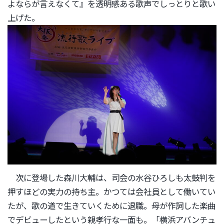
よならが
言えなくて』を透明感ある歌声でしっとりと歌い
上げた。
次に登場した森川大輔は、
司会の水谷ひろしも太鼓判を
押すほどの実力の持ち主。
かつては会社員として働いてい
たが、
歌の道で生きていくために退職。
母が作詞した楽曲
でデビューしたという親孝行な一面も。「
横浜アバンチュ