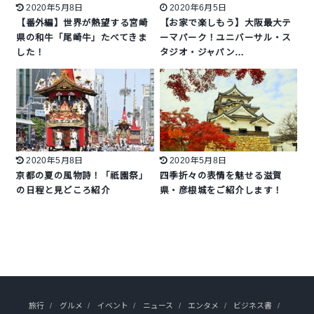
2020年5月8日
2020年6月5日
【番外編】世界が熱望する宮崎
【お家で楽しもう】大阪最大テ
県の和牛「尾崎牛」たべてきま
ーマパーク！ユニバーサル・ス
した！
タジオ・ジャパン…
2020年5月8日
2020年5月8日
京都の夏の風物詩！「祇園祭」
四季折々の表情を魅せる滋賀
の日程と見どころ紹介
県・彦根城をご紹介します！
旅行
グルメ
イベント
ニュース
エンタメ
ビジネス書