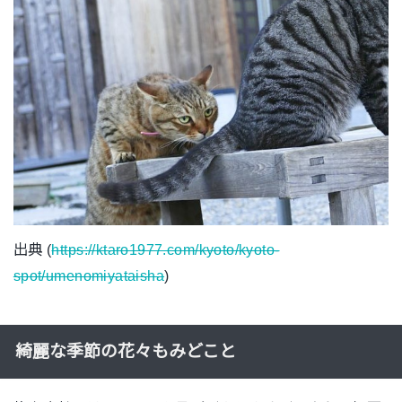
出典 (
https://ktaro1977.com/kyoto/kyoto-
spot/umenomiyataisha
)
綺麗な季節の花々もみどこと