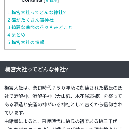
Contents
[
非表示
]
1
梅宮大社ってどんな神社?
2
猫がたくさん猫神社
3
綺麗な季節の花々もみどこと
4
まとめ
5
梅宮大社の情報
梅宮大社ってどんな神社?
梅宮大社は、奈良時代７５０年頃に創建された橘氏の氏
社で酒解神、酒解子神（大山祇、木花咲耶姫）を祭って
ある酒造と安産の神がいる神社として古くから信仰され
ています。
由緒書によると、奈良時代に橘氏の祖である橘三千代