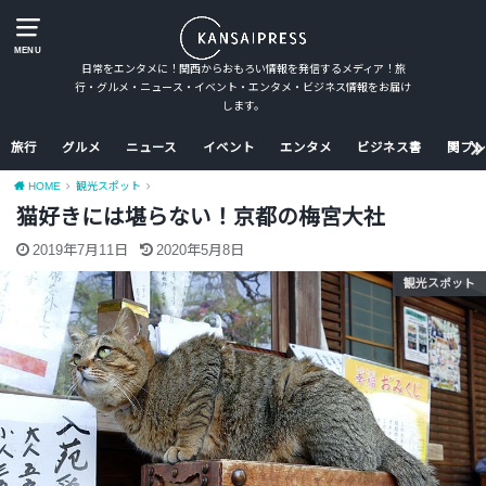
MENU
日常をエンタメに！関西からおもろい情報を発信するメディア！旅
行・グルメ・ニュース・イベント・エンタメ・ビジネス情報をお届け
します。
旅行
グルメ
ニュース
イベント
エンタメ
ビジネス書
関プレ
HOME
観光スポット
猫好きには堪らない！京都の梅宮大社
2019年7月11日
2020年5月8日
観光スポット