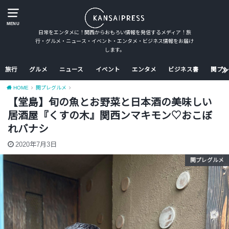
MENU
日常をエンタメに！関西からおもろい情報を発信するメディア！旅
行・グルメ・ニュース・イベント・エンタメ・ビジネス情報をお届け
します。
旅行
グルメ
ニュース
イベント
エンタメ
ビジネス書
関プレ
HOME
関プレグルメ
【堂島】旬の魚とお野菜と日本酒の美味しい
居酒屋『くすの木』関西ンマキモン♡おこぼ
れバナシ
2020年7月3日
関プレグルメ