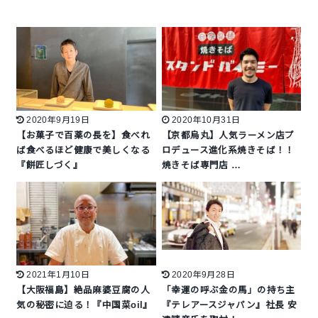
2020年9月19日
2020年10月31日
【お菓子で百薬の長を】食べれ
【京都烏丸】人気ラーメン店プ
ば食べるほど健康で美しくなる
ロデュース進化系焼きそば！！
『餅匠しづく』
焼きそば専門店 …
2021年1月10日
2020年9月28日
【大阪福島】絶品麻婆豆腐の人
「幸運の呼ぶ金の馬」の持ち主
気の秘密に迫る！『中国菜oil』
『テレアースジャパン』社長 安