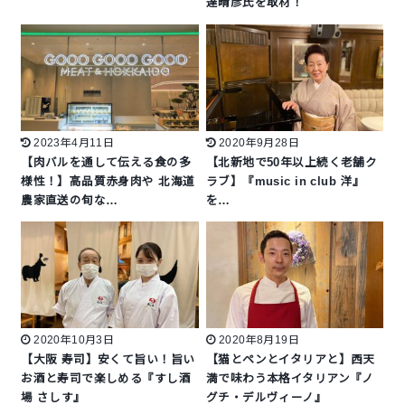
達晴彦氏を取材！
2023年4月11日
2020年9月28日
【肉バルを通して伝える食の多
【北新地で50年以上続く老舗ク
様性！】高品質赤身肉や 北海道
ラブ】『music in club 洋』
農家直送の旬な…
を…
2020年10月3日
2020年8月19日
【大阪 寿司】安くて旨い！旨い
【猫とペンとイタリアと】西天
お酒と寿司で楽しめる『すし酒
満で味わう本格イタリアン『ノ
場 さしす』
グチ・デルヴィーノ』