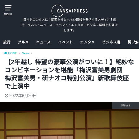
MENU
日常をエンタメに！関西からおもろい情報を発信するメディア！旅
行・グルメ・ニュース・イベント・エンタメ・ビジネス情報をお届け
します。
旅行
グルメ
ニュース
イベント
エンタメ
ビジネス書
関プレ
HOME
News
【2年越し 待望の豪華公演がついに！】絶妙な
コンビネーションを堪能「梅沢富美男劇団
梅沢富美男・研ナオコ特別公演』新歌舞伎座
で上演中
2022年6月20日
News