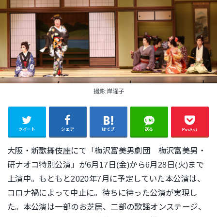
撮影:岸隆子
ツイート
シェア
はてブ
送る
Pocket
大阪・新歌舞伎座にて「梅沢富美男劇団 梅沢富美男・
研ナオコ特別公演」が6月17日(金)から6月28日(火)まで
上演中。もともと2020年7月に予定していた本公演は、
コロナ禍によって中止に。待ちに待った公演が実現し
た。本公演は
一部のお芝居、二部の歌謡オンステージ、