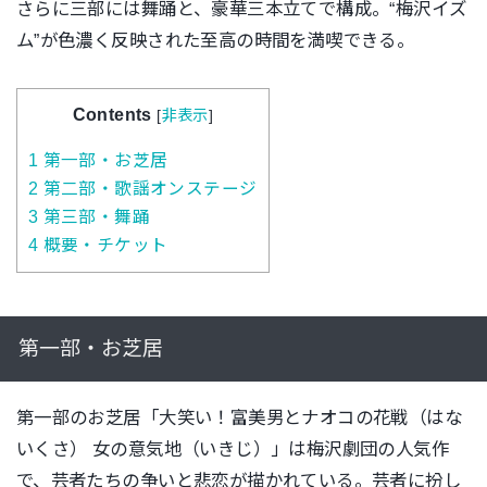
さらに三部には舞踊と、豪華三本立てで構成。“梅沢イズ
ム”が色濃く反映された至高の時間を満喫できる。
Contents
[
非表示
]
1
第一部・お芝居
2
第二部・歌謡オンステージ
3
第三部・舞踊
4
概要・チケット
第一部・お芝居
第一部のお芝居「大笑い！富美男とナオコの花戦（はな
いくさ） 女の意気地（いきじ）」は梅沢劇団の人気作
で、芸者たちの争いと悲恋が描かれている。芸者に扮し