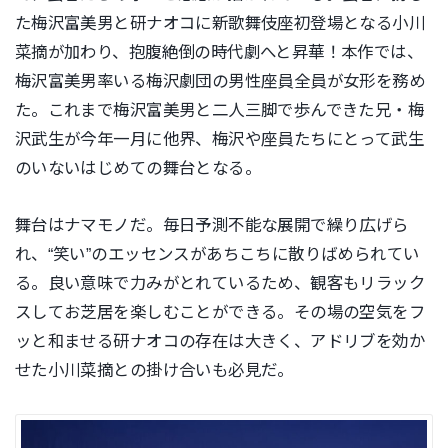
た梅沢富美男と研ナオコに新歌舞伎座初登場となる小川
菜摘が加わり、抱腹絶倒の時代劇へと昇華！
本作では、
梅沢富美男率いる梅沢劇団の男性座員全員が女形を務め
た。これまで梅沢富美男と二人三脚で歩んできた兄・梅
沢武生が今年一月に他界、梅沢や座員たちにとって武生
のいないはじめての舞台となる。
舞台はナマモノだ。毎日予測不能な展開で繰り広げら
れ、“笑い”のエッセンスがあちこちに散りばめられてい
る。良い意味で力みがとれているため、観客もリラック
スしてお芝居を楽しむことができる。その場の空気をフ
ッと和ませる研ナオコの存在は大きく、アドリブを効か
せた小川菜摘との掛け合いも必見だ。