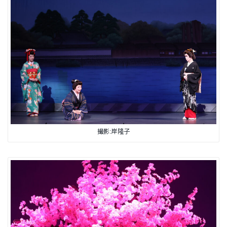
撮影:岸隆子