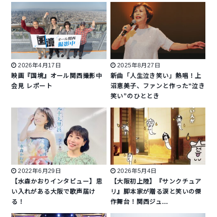
2026年4月17日
2025年8月27日
映画『国境』オール関西撮影中
新曲「人生泣き笑い」熱唱！上
会見 レポート
沼恵美子、ファンと作った“泣き
笑い”のひととき
2022年6月29日
2026年5月4日
【水森かおりインタビュー】思
【大阪初上陸】『サンクチュア
い入れがある大阪で歌声届け
リ』脚本家が贈る涙と笑いの傑
る！
作舞台！関西ジュ…