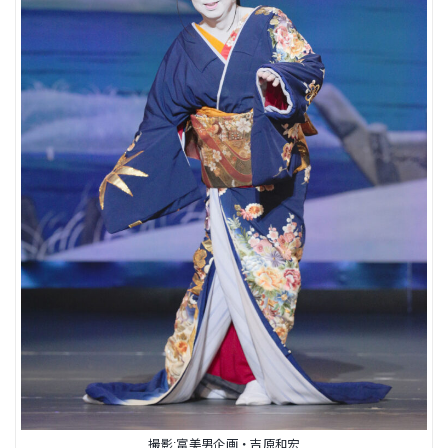
撮影:富美男企画・吉原和宏