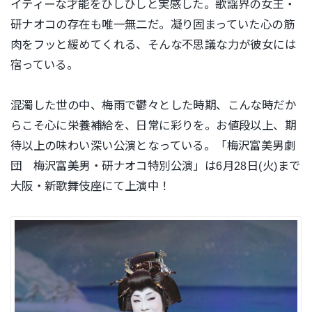
イティーな才能をひしひしと実感した。歌謡界の女王・
研ナオコの存在も唯一無二だ。凝り固まっていた心の筋
肉をフッと緩めてくれる、そんな不思議な力が彼女には
宿っている。
混濁した世の中、梅雨で鬱々とした時期、こんな時だか
らこそ心に栄養補給を、日常に彩りを。お値段以上、期
待以上の味わい深い公演となっている。「梅沢富美男劇
団 梅沢富美男・研ナオコ特別公演」は6月28日(火)まで
大阪・新歌舞伎座にて上演中！