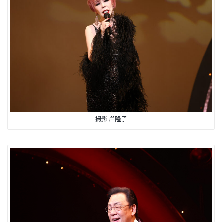
撮影:岸隆子