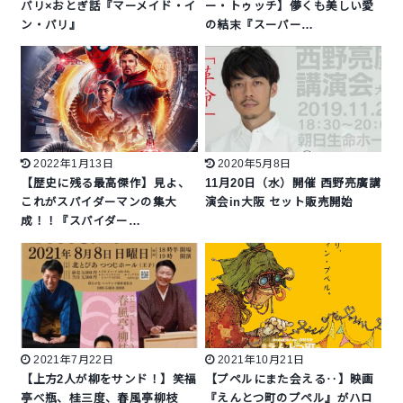
パリ×おとぎ話『マーメイド・イ
ー・トゥッチ】儚くも美しい愛
ン・パリ』
の結末『スーパー…
2022年1月13日
2020年5月8日
【歴史に残る最高傑作】見よ、
11月20日（水）開催 西野亮廣講
これがスパイダーマンの集大
演会in大阪 セット販売開始
成！！『スパイダー…
2021年7月22日
2021年10月21日
【上方2人が柳をサンド！】笑福
【プペルにまた会える‥】映画
亭べ瓶、桂三度、春風亭柳枝
『えんとつ町のプペル』がハロ