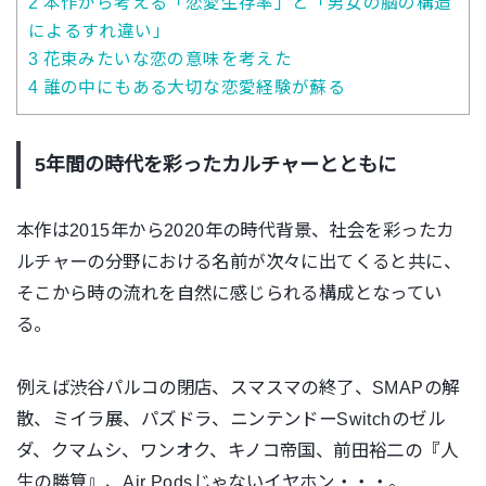
2
本作から考える「恋愛生存率」と「男女の脳の構造
によるすれ違い」
3
花束みたいな恋の意味を考えた
4
誰の中にもある大切な恋愛経験が蘇る
5年間の時代を彩ったカルチャーとともに
本作は2015年から2020年の時代背景、社会を彩ったカ
ルチャーの分野における名前が次々に出てくると共に、
そこから時の流れを自然に感じられる構成となってい
る。
例えば渋谷パルコの閉店、スマスマの終了、SMAPの解
散、ミイラ展、パズドラ、ニンテンドーSwitchのゼル
ダ、クマムシ、ワンオク、キノコ帝国、前田裕二の『人
生の勝算』、Air Podsじゃないイヤホン・・・。