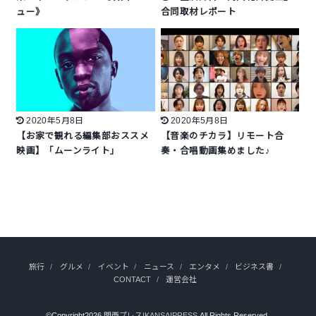
ュー》
合同取材レポート
2020年5月8日
2020年5月8日
【お家で観れる編集部おススメ
【音楽のチカラ】リモート合
映画】「ムーンライト」
奏・合唱動画集めました♪
旅行
グルメ
イベント
ニュース
エンタメ
ビジネス書
CONTACT
運営会社
©Copyright2026
関西プレス|KANSAIPRESS
.All Rights Reserved.