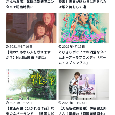
さんも演者】体験型新感覚エン
映画】世界が終わるときあなた
タメで昭和時代に…
は誰と何をして過…
2021年4月16日
2021年4月15日
【誰のためなら人を殺せます
とびきりポップでお洒落なタイ
か？】Netflix映画『彼女』
ムループ＋ラブコメディ『パー
ム・スプリングス』
2021年1月22日
2020年10月26日
【賛否両論に分かれる作品】約
【大阪新歌舞伎座】伊藤健太郎
束のネバーランド 《映画レビ
さん主演舞台『両国花錦闘士』