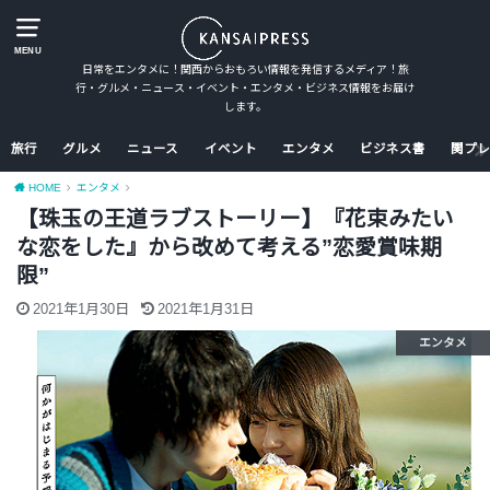
MENU
日常をエンタメに！関西からおもろい情報を発信するメディア！旅
行・グルメ・ニュース・イベント・エンタメ・ビジネス情報をお届け
します。
旅行
グルメ
ニュース
イベント
エンタメ
ビジネス書
関プレ
HOME
エンタメ
【珠玉の王道ラブストーリー】『花束みたい
な恋をした』から改めて考える”恋愛賞味期
限”
2021年1月30日
2021年1月31日
エンタメ