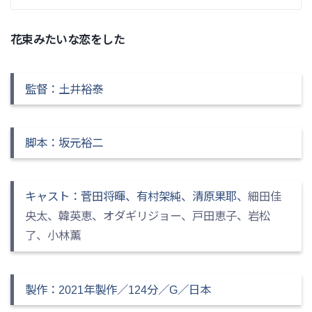
花束みたいな恋をした
監督：土井裕泰
脚本：坂元裕二
キャスト：菅田将暉、有村架純、清原果耶、
細田佳
央太、韓英恵、オダギリジョー、戸田恵子、岩松
了、小林薫
製作：2021年製作／124分／G／日本