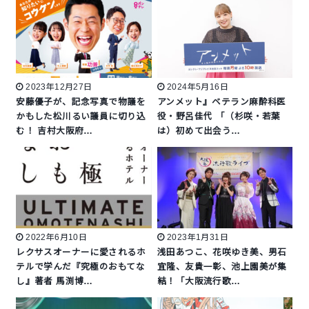
2023年12月27日
2024年5月16日
安藤優子が、記念写真で物議を
アンメット』ベテラン麻酔科医
かもした松川るい議員に切り込
役・野呂佳代 「（杉咲・若葉
む！ 吉村大阪府…
は）初めて出会う…
2022年6月10日
2023年1月31日
レクサスオーナーに愛されるホ
浅田あつこ、花咲ゆき美、男石
テルで学んだ『究極のおもてな
宜隆、友貴一彰、池上園美が集
し』著者 馬渕博…
結！「大阪流行歌…