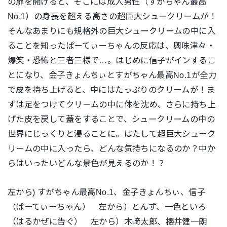
の扉を開けると、そこには成人男性（すがちゃん最高
No.1）の身長を超える高さの超巨大シュークリームが！
そんなあまりにも規格外の巨大シュークリームの中に入
ることを知ったぱーてぃーちゃんの反応は、興味津々・
爆笑・恐怖と三者三様で…。はじめに信子がインするこ
とになり、金子きょんちぃとすがちゃん最高No.1が全力
で皮を持ち上げると、中にはたっぷりのクリームが！ま
ずは足をつけてクリームの中に体を沈め、さらに持ち上
げた皮を戻して蓋をすることで、シュークリームの中の
世界にじっくりと浸ることに。はたして超巨大シューク
リームの中に入ったら、どんな気持ちになるのか？中か
らはいったいどんな景色が見えるのか！？
左から) すがちゃん最高No.1、金子きょんちぃ、信子
（ぱーてぃーちゃん） 左から）とんず、一色といろ
（はるかぜに告ぐ） 左から）木﨑太郎、櫻井健一朗