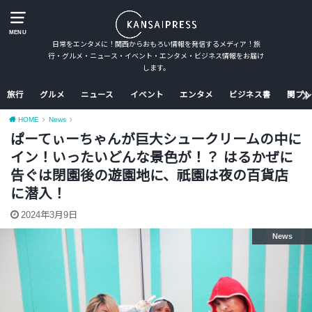
MENU
日常をエンタメに！関西からおもろい情報を発信するメディア！旅
行・グルメ・ニュース・イベント・エンタメ・ビジネス情報をお届け
します。
旅行
グルメ
ニュース
イベント
エンタメ
ビジネス書
関プレ
HOME
News
ぱーてぃーちゃんが巨大シュークリームの中に
イン！いったいどんな景色が！？ はるかぜに
告ぐは閉園後の遊園地に、祇園は夜の百貨店
に潜入！
2024年3月9日
News