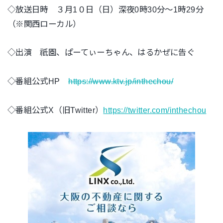
◇放送日時 ３月1０日（日）深夜0時30分～1時29分
（※関西ローカル）
◇出演 祇園、ぱーてぃーちゃん、はるかぜに告ぐ
◇番組公式HP
https://www.ktv.jp/inthechou/
◇番組公式X（旧Twitter）
https://twitter.com/inthechou