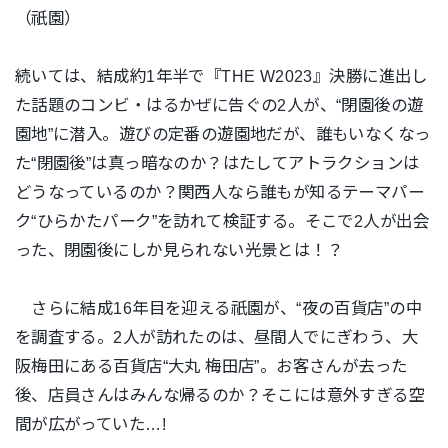
（祇園
）
続いては、結成約1年半で『THE W2023』決勝に進出し
た話題のコンビ・はるかぜに告ぐの2人が、“閉園後の遊
園地”に潜入。遊びの定番の遊園地だが、誰もいなくなっ
た“閉園後”は真っ暗なのか？はたしてアトラクションは
どうなっているのか？関西人なら誰もが知るテーマパー
ク“ひらかたパーク”を訪れて検証する。そこで2人が出会
った、閉園後にしか見られない光景とは！？
さらに結成16年目を迎える祇園が、“夜の百貨店”の中
を調査する。2人が訪れたのは、昼間人でにぎわう、大
阪梅田にある百貨店“大丸 梅田店”。お客さんが去った
後、店員さんはみんな帰るのか？そこには意外すぎる空
間が広がっていた…!