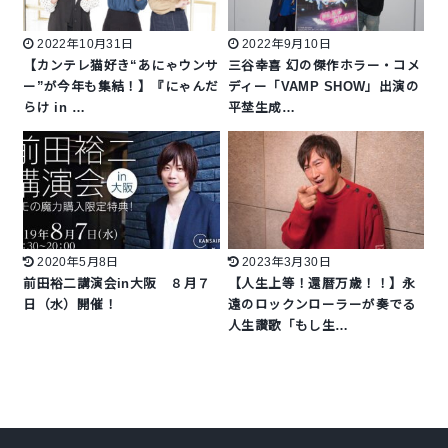
2022年10月31日
2022年9月10日
【カンテレ猫好き“あにゃウンサ
三谷幸喜 幻の傑作ホラー・コメ
ー”が今年も集結！】『にゃんだ
ディー「VAMP SHOW」出演の
らけ in …
平埜生成…
2020年5月8日
2023年3月30日
前田裕二講演会in大阪 ８月７
【人生上等！還暦万歳！！】永
日（水）開催！
遠のロックンローラーが奏でる
人生讃歌「もし生…