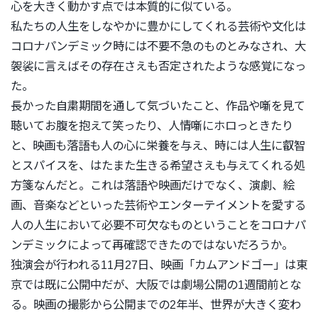
心を大きく動かす点では本質的に似ている。
私たちの人生をしなやかに豊かにしてくれる芸術や文化は
コロナパ
ンデミック時には不要不急のものとみなされ、
大
袈裟に言えばその存在さえも否定されたような感覚になっ
た。
長かった自粛期間を通して気づいたこと、
作品や噺を見て
聴いてお腹を抱えて笑ったり、
人情噺にホロっときたり
と、映画も落語も人の心に栄養を与え、
時には人生に叡智
とスパイスを、
はたまた生きる希望さえも与えてくれる処
方箋なんだと。これは落語や映画だけでなく、演劇、絵
画、
音楽などといった芸術やエンターテイメントを愛する
人の人生にお
いて必要不可欠なものということをコロナパ
ンデミッ
クによって再確認できたのではないだろうか。
独演会が行われる11月27日、映画「カムアンドゴー」
は東
京では既に公開中だが、大阪では劇場公開の1週間前とな
る。
映画の撮影から公開までの2年半、
世界が大きく変わ