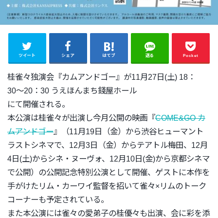
ツイート
シェア
はてブ
送る
Pocket
桂雀々独演会『カムアンドゴー』が11月27日(土) 18：
30〜20：30 うえほんまち錢屋ホール
にて開催される。
本公演は桂雀々が出演し今月公開の映画『
COME&GO カ
ムアンドゴー
』（11月19日（金）
から渋谷ヒューマント
ラストシネマで、12月3日（金）
からテアトル梅田、12月
4日(土)からシネ・ヌーヴォ、
12月10日(金)から京都シネマ
で公開）
の公開記念特別公演として開催、ゲストに本作を
手がけたリム・
カーワイ監督を招いて雀々×
リムのトーク
コーナーも予定されている。
また本公演には雀々の愛弟子の桂優々も出演、会に彩を添