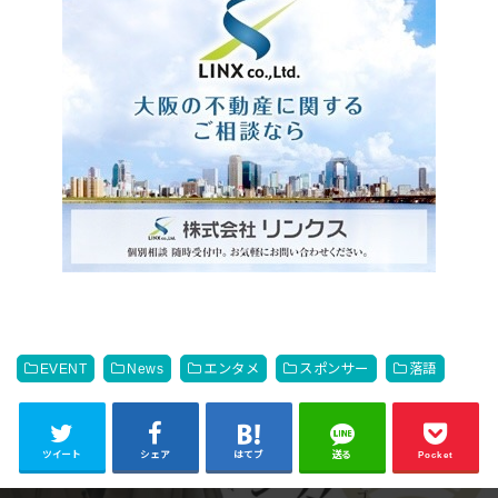
EVENT
News
エンタメ
スポンサー
落語
ツイート
シェア
はてブ
送る
Pocket