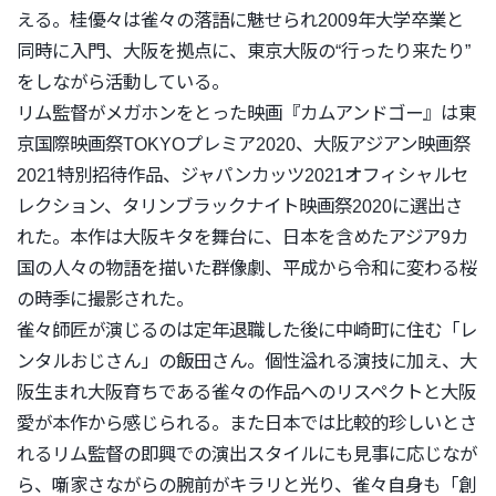
える。
桂優々は雀々の落語に魅せられ2009年大学卒業と
同時に入門、
大阪を拠点に、東京大阪の“行ったり来たり”
をしながら活動している。
リム監督がメガホンをとった映画『カムアンドゴー』
は東
京国際映画祭TOKYOプレミア2020、
大阪アジアン映画祭
2021特別招待作品、
ジャパンカッツ2021オフィシャルセ
レクション、
タリンブラックナイト映画祭2020に選出さ
れた。
本作は大阪キタを舞台に、
日本を含めたアジア9カ
国の人々の物語を描いた群像劇、
平成から令和に変わる桜
の時季に撮影された。
雀々師匠が演じるのは定年退職した後に中崎町に住む「
レ
ンタルおじさん」の飯田さん。個性溢れる演技に加え、
大
阪生まれ大阪育ちである雀々の作品へのリスペクトと大阪
愛が本
作から感じられる。
また日本では比較的珍しいとさ
れるリム監督の即興での演出スタイ
ルにも見事に応じなが
ら、噺家さながらの腕前がキラリと光り、
雀々自身も「創