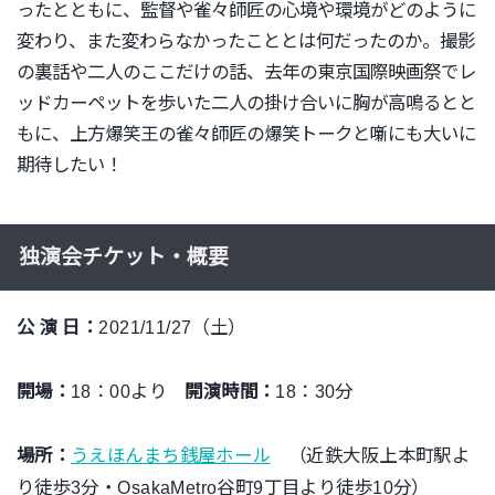
ったとともに、
監督や雀々師匠の心境や環境がどのように
変わり、
また変わらなかったこととは何だったのか。撮影
の裏話や二人のここだけの話、去年の東京国際映画祭でレ
ッドカーペットを歩いた二人の掛け合い
に胸が高鳴るとと
もに、
上方爆笑王の雀々師匠の爆笑トークと噺にも大いに
期待したい！
独演会チケット・概要
公 演 日：
2021/11/27（土）
開場：
18：00より
開演時間：
18：30分
場所：
うえほんまち銭屋ホール
（近鉄大阪上本町駅よ
り徒歩3分・OsakaMetro谷町9丁目より徒歩10分）