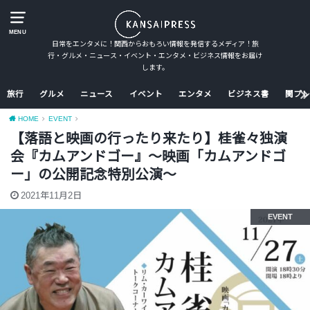
MENU
日常をエンタメに！関西からおもろい情報を発信するメディア！旅
行・グルメ・ニュース・イベント・エンタメ・ビジネス情報をお届け
します。
旅行
グルメ
ニュース
イベント
エンタメ
ビジネス書
関プレ
HOME
EVENT
【落語と映画の行ったり来たり】桂雀々独演
会『カムアンドゴー』〜映画「カムアンドゴ
ー」の公開記念特別公演〜
2021年11月2日
EVENT