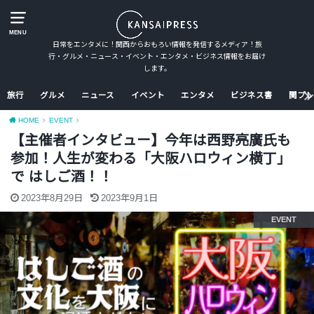
MENU
日常をエンタメに！関西からおもろい情報を発信するメディア！旅
行・グルメ・ニュース・イベント・エンタメ・ビジネス情報をお届け
します。
旅行
グルメ
ニュース
イベント
エンタメ
ビジネス書
関プレ
HOME
EVENT
【主催者インタビュー】今年は西野亮廣氏も
参加！人生が変わる「大阪ハロウィン横丁」
で はしご酒！！
2023年8月29日
2023年9月1日
EVENT