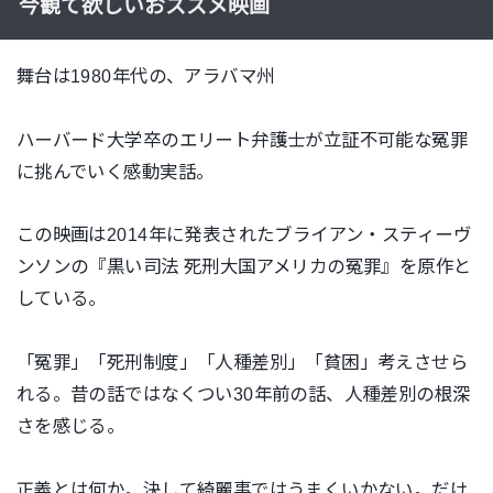
今観て欲しいおススメ映画
舞台は
1980
年代の、アラバマ州
ハーバード大学卒のエリート弁護士が立証不可能な冤罪
に挑んでいく感動実話。
この映画は2014年に発表されたブライアン・スティーヴ
ンソンの『黒い司法 死刑大国アメリカの冤罪』を原作と
している。
「冤罪」「死刑制度」「人種差別」「貧困」考えさせら
れる。昔の話ではなくつい30年前の話、人種差別の根深
さを感じる。
正義とは何か。決して綺麗事ではうまくいかない。だけ