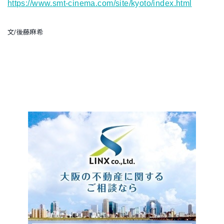
https://www.smt-cinema.com/site/kyoto/index.html
文/後藤麻希