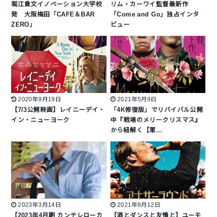
堀江貴文イノベーション大学校
リム・カーワイ監督最新作
発 大阪梅田「CAFE＆BAR
「Come and Go」独占インタ
ZERO」
ビュー
2020年9月19日
2021年5月9日
【7/3公開映画】レイニーデイ・
「4K修復版」でリバイバル公開
イン・ニューヨーク
中『戦場のメリークリスマス』
から紐解く【軍…
2023年3月14日
2021年9月12日
【2023年4月期 カンテレローカ
【酒とダンスと友情と】ユーモ