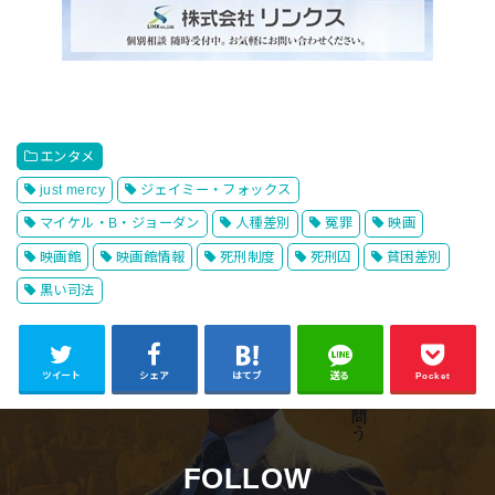
エンタメ
just mercy
ジェイミー・フォックス
マイケル・B・ジョーダン
人種差別
冤罪
映画
映画館
映画館情報
死刑制度
死刑囚
貧困差別
黒い司法
ツイート
シェア
はてブ
送る
Pocket
FOLLOW