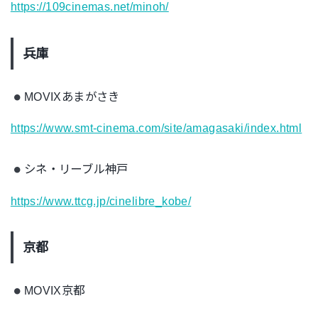
https://109cinemas.net/minoh/
兵庫
MOVIXあまがさき
https://www.smt-cinema.com/site/amagasaki/index.html
シネ・リーブル神戸
https://www.ttcg.jp/cinelibre_kobe/
京都
MOVIX京都