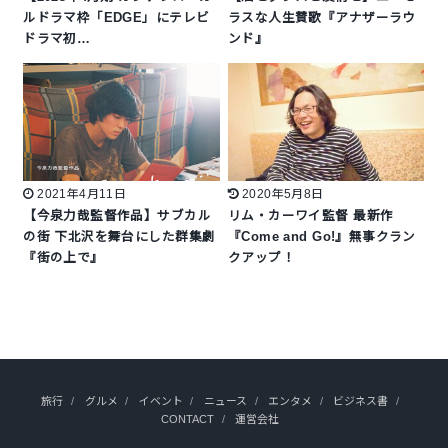
ルドラマ枠「EDGE」にテレビ
ラスな人生賛歌『アナザーラウ
ドラマ初…
ンド』
2021年4月11日
2020年5月8日
【今泉力哉監督作品】サブカル
リム・カーワイ監督 最新作
の街 下北沢を舞台にした群集劇
『Come and Go!』無事クラン
『街の上で』
クアップ！
旅行
グルメ
イベント
ニュース
エンタメ
ビジネス書
CONTACT
運営会社