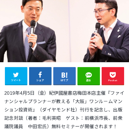
ツイート
シェア
はてブ
送る
Pocket
2019年4月5日（金）紀伊國屋書店梅田本店主催
『ファイ
ナンシャルプランナ－が教える「大阪」ワンル－ムマン
ション投資術』（ダイヤモンド社）刊行を記念し、出版
記念対談（著者：毛利英昭 ゲスト：前横浜市長、前衆
議院議員 中田宏氏）無料セミナーが開催されます！