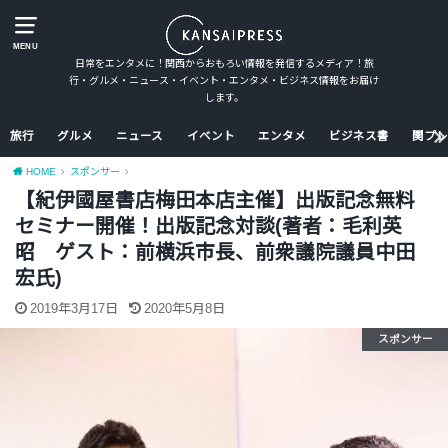
MENU
日常をエンタメに！関西からおもろい情報を発信するメディア！旅
行・グルメ・ニュース・イベント・エンタメ・ビジネス情報をお届け
します。
旅行
グルメ
ニュース
イベント
エンタメ
ビジネス書
関プレ
HOME
スポンサー
【紀伊國屋書店梅田本店主催】出版記念無料
セミナー開催！出版記念対談(著者：毛利英
昭 ゲスト：前横浜市長、前衆議院議員中田
宏氏)
2019年3月17日
2020年5月8日
スポンサー