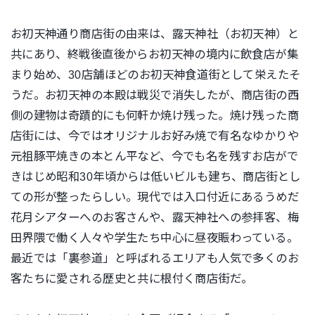
お初天神通り商店街の由来は、露天神社（お初天神）と
共にあり、終戦後直後からお初天神の境内に飲食店が集
まり始め、30店舗ほどのお初天神食道街として栄えたそ
うだ。お初天神の本殿は戦災で消失したが、商店街の西
側の建物は奇蹟的にも何軒か焼け残った。焼け残った商
店街には、今ではオリジナルお好み焼で有名なゆかりや
元祖豚平焼きの本とん平など、今でも名を残すお店がで
きはじめ昭和30年頃からは低いビルも建ち、商店街とし
ての形が整ったらしい。現代では入口付近にあるうめだ
花月シアターへのお客さんや、露天神社への参拝客、梅
田界隈で働く人々や学生たち中心に昼夜賑わっている。
最近では「裏参道」と呼ばれるエリアも人気で多くのお
客たちに愛される歴史と共に根付く商店街だ。