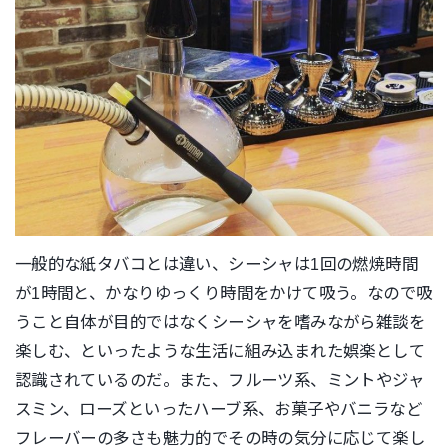
一般的な紙タバコとは違い、シーシャは
1
回の燃焼時間
が
1
時間と、かなりゆっくり時間をかけて吸う。なので吸
うこと自体が目的ではなくシーシャを嗜みながら雑談を
楽しむ、といったような生活に組み込まれた娯楽として
認識されているのだ。また、フルーツ系、ミントやジャ
スミン、ローズといったハーブ系、お菓子やバニラなど
フレーバーの多さも魅力的でその時の気分に応じて楽し