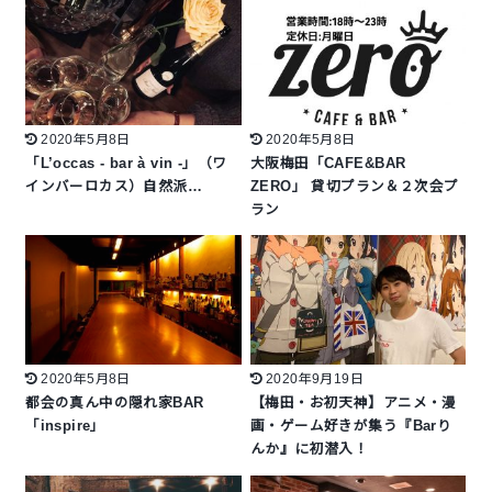
2020年5月8日
2020年5月8日
「L’occas - bar à vin -」（ワ
大阪梅田「CAFE&BAR
インバーロカス）自然派…
ZERO」 貸切プラン＆２次会プ
ラン
2020年5月8日
2020年9月19日
都会の真ん中の隠れ家BAR
【梅田・お初天神】アニメ・漫
「inspire」
画・ゲーム好きが集う『Barり
んか』に初潜入！