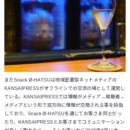
またSnack Ø-HATSU
は地域密着型ネットメディアの
KANSAIPRESS
がオフラインでの交流の場として運営し
ている
。
KANSAIPRESS
では情報がメディア
→
視聴者
→
メディアという形で双方向に情報が交換される事を目指
しており、
Snack Ø-HATSU
を通じてお客さま同士だっ
たり、
KANSAIPRESS
とお客さまでコミュニケーション