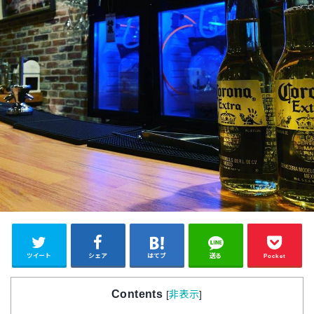
ツイート
シェア
はてブ
送る
Pocket
Contents
[
非表示
]