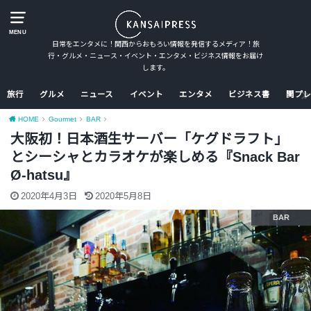
MENU
日常をエンタメに！関西からおもろい情報を発信するメディア！旅
行・グルメ・ニュース・イベント・エンタメ・ビジネス情報をお届け
します。
旅行
グルメ
ニュース
イベント
エンタメ
ビジネス書
関プレ
HOME
Gourmet
BAR
大阪初！日本酒生サーバー「ケグドラフト」
とシーシャとカラオケが楽しめる『Snack Bar
Ø-hatsu』
2020年4月3日
2020年5月8日
BAR