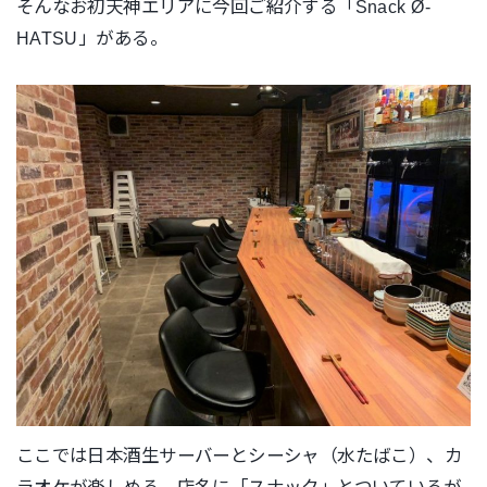
そんなお初天神エリアに今回ご紹介する「
Snack Ø-
HATSU
」がある。
ここでは日本酒生サーバーとシーシャ（水たばこ）、カ