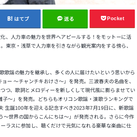
Pocket
はてブ
送る
文化、人力車の魅力を世界へアピールする！をモットーに活
」。東京・浅草で人力車を引きながら観光案内をする傍ら、
演歌歌謡の魅力を継承し、多くの人に届けたいという思いから
ーキョー 〜チャンチキおけさ〜」を発売。三波春夫の名曲を、
しつつ、歌詞とメロディーを新しくして現代風に膨らませてい
んた囃子〜」を発売。どちらもオリコン歌謡・演歌ランキングで
生誕100年を迎える記念すべき2023年7月19日に、新歌謡
う〜世界の国からこんにちは〜」が発売される。さらに今作
コーラスに参加し、聴くだけで元気になれる豪華な楽曲に仕