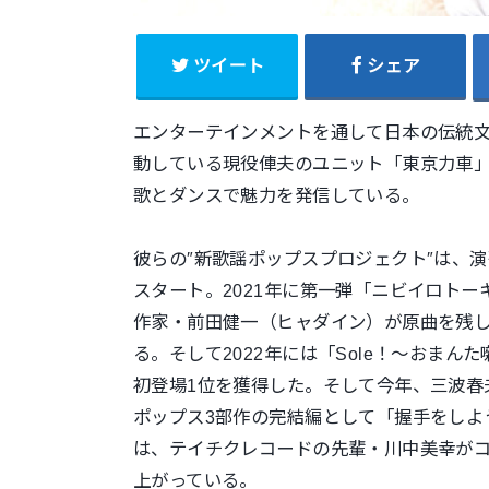
ツイート
シェア
エンターテインメントを通して日本の伝統
動している現役俥夫のユニット「東京力車
歌とダンスで魅力を発信している。
彼らの″新歌謡ポップスプロジェクト″は、
スタート。2021年に第一弾「ニビイロト
作家・前田健一（ヒャダイン）が原曲を残
る。そして2022年には「Sole！〜おま
初登場1位を獲得した。そして今年、三波春夫 
ポップス3部作の完結編として「握手をしよ
は、テイチクレコードの先輩・川中美幸が
上がっている。