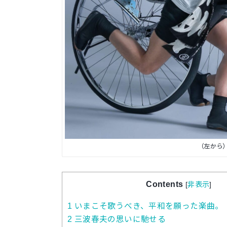
（左から
Contents
[
非表示
]
1
いまこそ歌うべき、平和を願った楽曲。
2
三波春夫の思いに馳せる