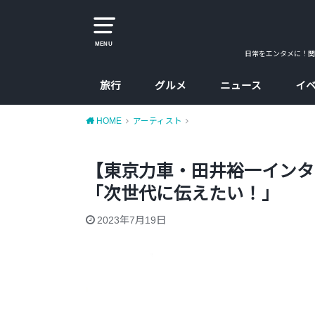
MENU
日常をエンタメに！関
旅行
グルメ
ニュース
イ
大阪
京都
兵庫
奈良
カレー
ラーメン
カフェ
たこ焼、お好み焼
大阪コスパ飯
HOME
アーティスト
【東京力車・田井裕一インタ
「次世代に伝えたい！」
2023年7月19日