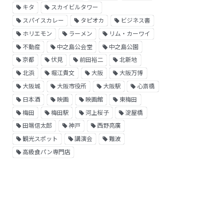
キタ
スカイビルタワー
スパイスカレー
タピオカ
ビジネス書
ホリエモン
ラーメン
リム・カーワイ
不動産
中之島公会堂
中之島公園
京都
伏見
前田裕二
北新地
北浜
堀江貴文
大阪
大阪万博
大阪城
大阪市役所
大阪駅
心斎橋
日本酒
映画
映画館
東梅田
梅田
梅田駅
河上桜子
淀屋橋
田端信太郎
神戸
西野亮廣
観光スポット
講演会
難波
高級食パン専門店