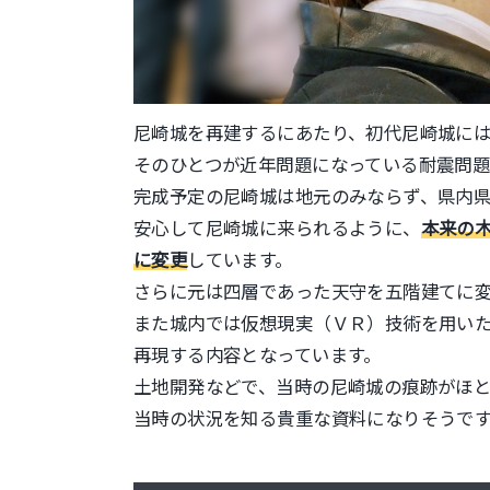
尼崎城を再建するにあたり、初代尼崎城には
そのひとつが近年問題になっている耐震問題
完成予定の尼崎城は地元のみならず、県内
安心して尼崎城に来られるように、
本来の
に変更
しています。
さらに元は四層であった天守を五階建てに
また城内では仮想現実（ＶＲ）技術を用い
再現する内容となっています。
土地開発などで、当時の尼崎城の痕跡がほ
当時の状況を知る貴重な資料になりそうで