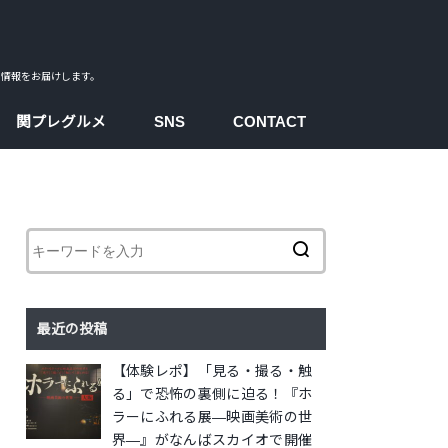
ス情報をお届けします。
関プレグルメ
SNS
CONTACT
facebook
instagram
twitter
youtube
最近の投稿
【体験レポ】「見る・撮る・触
る」で恐怖の裏側に迫る！『ホ
ラーにふれる展―映画美術の世
界―』がなんばスカイオで開催