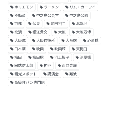
ホリエモン
ラーメン
リム・カーワイ
不動産
中之島公会堂
中之島公園
京都
伏見
前田裕二
北新地
北浜
堀江貴文
大阪
大阪万博
大阪城
大阪市役所
大阪駅
心斎橋
日本酒
映画
映画館
東梅田
梅田
梅田駅
河上桜子
淀屋橋
田端信太郎
神戸
西野亮廣
観光スポット
講演会
難波
高級食パン専門店