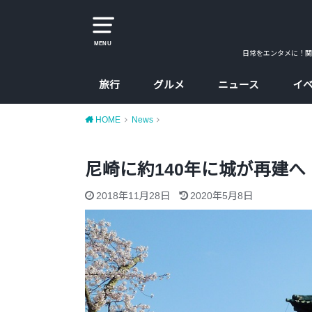
MENU
日常をエンタメに！関
旅行
グルメ
ニュース
イ
大阪
京都
兵庫
奈良
カレー
ラーメン
カフェ
たこ焼、お好み焼
大阪コスパ飯
HOME
News
尼崎に約140年に城が再建
2018年11月28日
2020年5月8日