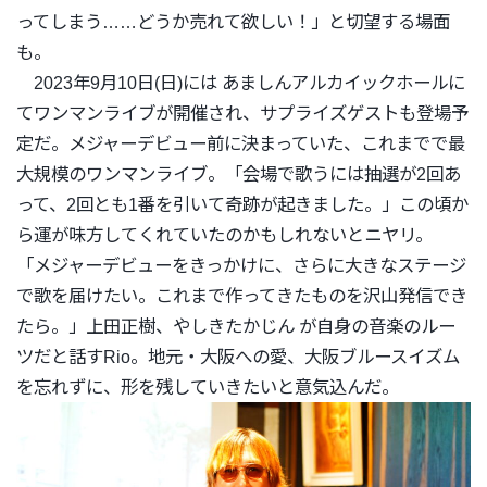
ってしまう……
どうか売れて欲しい！」と切望する場面
も。
2023年9月10日(日)には あましんアルカイックホールに
てワンマンライブが開催され、
サプライズゲストも登場予
定だ。
メジャーデビュー前に決まっていた、
これまでで最
大規模のワンマンライブ。「
会場で歌うには抽選が2回あ
って、
2回とも1番を引いて奇跡が起きました。」
この頃か
ら運が味方してくれていたのかもしれないとニヤリ。
「メジャーデビューをきっかけに、
さらに大きなステージ
で歌を届けたい。
これまで作ってきたものを沢山発信でき
たら。」上田正樹、
やしきたかじん が自身の音楽のルー
ツだと話すRio。地元・大阪への愛、
大阪ブルースイズム
を忘れずに、
形を残していきたいと意気込んだ。