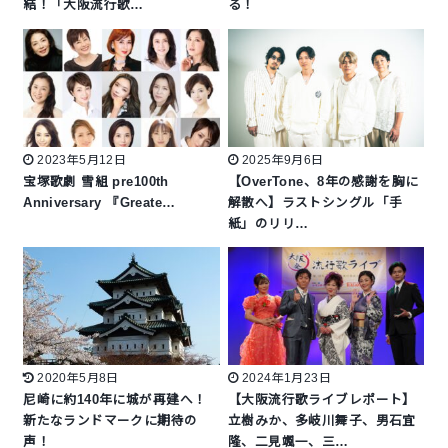
結！「大阪流行歌…
る！
2023年5月12日
2025年9月6日
宝塚歌劇 雪組 pre100th
【OverTone、8年の感謝を胸に
Anniversary 『Greate…
解散へ】ラストシングル「手
紙」のリリ…
2020年5月8日
2024年1月23日
尼崎に約140年に城が再建へ！
【大阪流行歌ライブレポート】
新たなランドマークに期待の
立樹みか、多岐川舞子、男石宜
声！
隆、二見颯一、三…