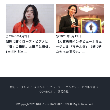
2026年4月2日
2023年5月19日
湖畔に響くローズ・ピアノと
【大貫勇輔インタビュー】ミュ
「青」の衝動。お風呂と街灯、
ージカル『マチルダ』共感でき
1st EP『Da…
なかった悪役も、…
旅行
グルメ
イベント
ニュース
エンタメ
ビジネス書
CONTACT
運営会社
©Copyright2026
関西プレス|KANSAIPRESS
.All Rights Reserved.