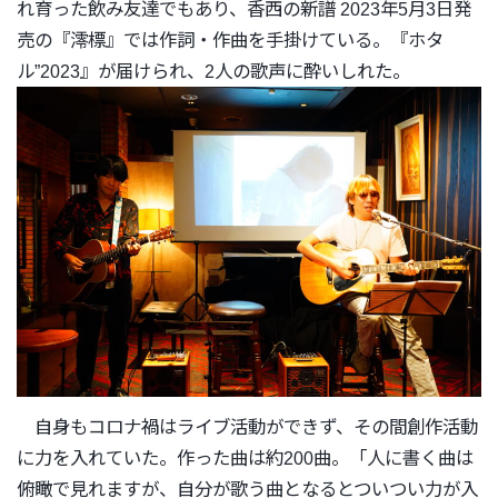
れ育った飲み友達でもあり、香西の新譜 2023年5月3日発
売の『澪標』では作詞・作曲を手掛けている。『
ホタ
ル”2023』が届けられ、2人の歌声に酔いしれた。
自身もコロナ禍はライブ活動ができず、
その間創作活動
に力を入れていた。作った曲は約200曲。「
人に書く曲は
俯瞰で見れますが、
自分が歌う曲となるとついつい力が入