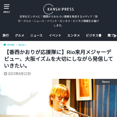
MENU
日常をエンタメに！関西からおもろい情報を発信するメディア！旅
行・グルメ・ニュース・イベント・エンタメ・ビジネス情報をお届け
します。
旅行
グルメ
ニュース
イベント
エンタメ
ビジネス書
関プレ
HOME
News
【香西かおりが応援隊に】Rio来月メジャーデ
ビュー、大阪イズムを大切にしながら発信して
いきたい。
2023年8月22日
News