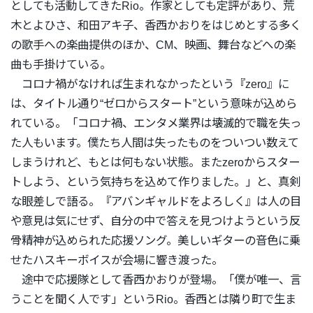
としても活動してきた
Rio。作家としても定評があり、荒
木とよひさ、和田アキ子、
香西かおりをはじめとする多く
の歌手への楽曲提供のほか、CM、映画、
舞台などへの楽
曲も手掛けている。
コロナ禍がなければ生まれなかったという『zero』に
は、
タイトル通り“ゼロからスタート”という意味が込めら
れている。
「コロナ禍、エンタメ業界は壊滅的で職を失っ
た人もいます。
僕たち人間は失ったものをついつい数えて
しまうけれど、
もとは何もない状態。またzeroからスター
トしよう、
という気持ちを込めて作りました。」と、真剣
な眼差しで語る。『
アバンギャルドをよろしく』は人の目
や意見は気にせず、
自分の中で答えを見つけようという反
骨精神が込められた応援ソン
グ。
美しいギターの音色に乗
せたハスキーボイスが会場に響き渡った。
途中で応援隊として香西かおりが登場。「僕が唯一、
言
うことを聞く人です」というRio。
香西とは隣り町で生ま