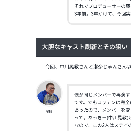
それでプロデューサーの藤
3年前。3年かけて、
今回実
大胆なキャスト刷新とその狙い
――今回、
中川晃教さんと瀬奈じゅんさん
僕が同じメンバーで再演す
です。
でもロッテンは完全
あったので、メンバーを変
福田
って。あっきー(中川晃教)
なので、
この2人はステイ