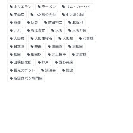
ホリエモン
ラーメン
リム・カーワイ
不動産
中之島公会堂
中之島公園
京都
伏見
前田裕二
北新地
北浜
堀江貴文
大阪
大阪万博
大阪城
大阪市役所
大阪駅
心斎橋
日本酒
映画
映画館
東梅田
梅田
梅田駅
河上桜子
淀屋橋
田端信太郎
神戸
西野亮廣
観光スポット
講演会
難波
高級食パン専門店