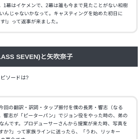
。1幕はイケメンで、
2幕は誰も今まで見たことがない和樹
い
んじゃないかなって。
キャスティングを始めた初日に
す!
」って返事が来ました。
SS SEVEN)と矢吹奈子
ピソードは?
今回の翻訳・訳詞・
タップ振付を僕の長男・響志（なる
。
響志が「ピーターパン」でジョン役をやった時の、
弟の
なんです。
プロデューサーさんから提案が来た時、写真を
すか?」って家族ラインに送ったら、「うわ、
リッキー