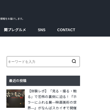
ス情報をお届けします。
関プレグルメ
SNS
CONTACT
facebook
instagram
twitter
youtube
最近の投稿
【体験レポ】「見る・撮る・触
る」で恐怖の裏側に迫る！『ホ
ラーにふれる展―映画美術の世
界―』がなんばスカイオで開催