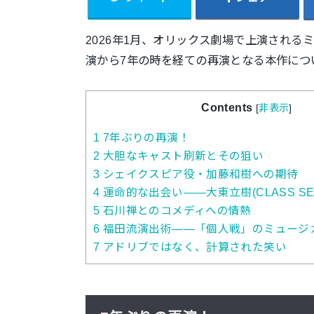
2026年1月、オリックス劇場で上演される
演から7年の時を経ての再演となる本作につ
Contents
[
非表示
]
1
7年ぶりの再演！
2
大胆なキャスト刷新とその狙い
3
シェイクスピア役・加藤和樹への期待
4
運命的な出会い――大東立樹(CLASS SE
5
石川禅とのコメディへの情熱
6
福田流演出術――「個人戦」のミュージ
7
アドリブではなく、計算された笑い