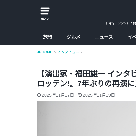
MENU
日常をエンタメに！関
旅行
グルメ
ニュース
イ
大阪
京都
兵庫
奈良
カレー
ラーメン
カフェ
たこ焼、お好み焼
大阪コスパ飯
HOME
インタビュー
【演出家・福田雄一 インタ
ロッテン!』7年ぶりの再演
2025年11月17日
2025年11月19日