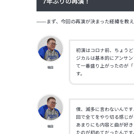
7年ぶりの再演！
――まず、今回の再演が決まった経緯を教え
初演はコロナ前、ちょうど
ジカルは基本的にアンサン
て一番盛り上がったのが「
福田
す。
僕、滅多に言わないんです
回で全てをやり切る感じが
あまりにも内容と曲が好き
福田
たのが初めてだっ
たんです