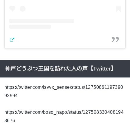
神戸どうぶつ王国を訪れた人の声【Twitter】
https://twitter.com/isvvx_sense/status/12750861197390
92994
https://twitter.com/boso_napo/status/127508330408194
8676