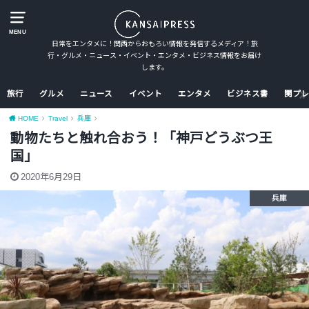
MENU
日常をエンタメに！関西からおもろい情報を発信するメディア！旅
行・グルメ・ニュース・イベント・エンタメ・ビジネス情報をお届け
します。
旅行
グルメ
ニュース
イベント
エンタメ
ビジネス書
関プレ
HOME
Travel
兵庫
動物たちと触れ合おう！「神戸どうぶつ王
国」
2020年6月29日
兵庫