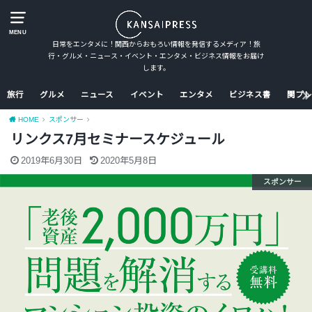
MENU
日常をエンタメに！関西からおもろい情報を発信するメディア！旅
行・グルメ・ニュース・イベント・エンタメ・ビジネス情報をお届け
します。
旅行
グルメ
ニュース
イベント
エンタメ
ビジネス書
関プレ
HOME
スポンサー
リンクス7月セミナースケジュール
2019年6月30日
2020年5月8日
スポンサー