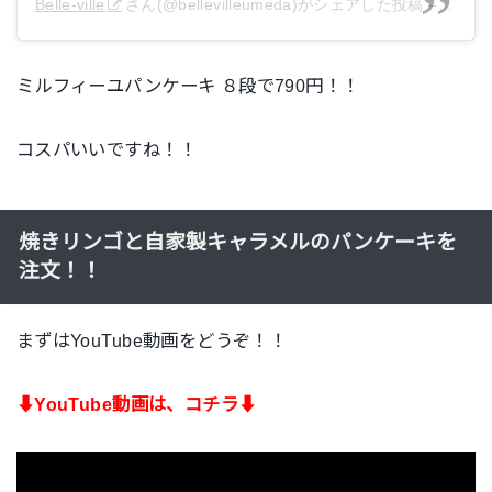
Belle-ville
さん(@bellevilleumeda)がシェアした投稿 –
2018
ミルフィーユパンケーキ ８段で790円！！
コスパいいですね！！
焼きリンゴと自家製キャラメルのパンケーキを
注文！！
まずはYouTube動画をどうぞ！！
⬇︎
YouTube動画は、コチラ⬇︎