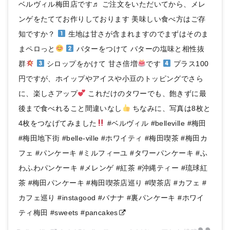
ベルヴィル梅田店です♬ ご注文をいただいてから、メレ
ンゲをたててお作りしております 美味しい食べ方はご存
知ですか？
生地は甘さが含まれますのでまずはそのま
まペロっと
バターをつけて バターの塩味と相性抜
群
シロップをかけて 甘さ倍増
です
プラス100
円ですが、ホイップやアイスや小豆のトッピングでさら
に、楽しさアップ
これだけのタワーでも、飽きずに最
後まで食べれること間違いなし
ちなみに、写真は8枚と
4枚をつなげてみました
#ベルヴィル #belleville #梅田
#梅田地下街 #belle-ville #ホワイティ #梅田喫茶 #梅田カ
フェ #パンケーキ #ミルフィーユ #タワーパンケーキ #ふ
わふわパンケーキ #メレンゲ #紅茶 #沖縄ティー #琉球紅
茶 #梅田パンケーキ #梅田喫茶店巡り #喫茶店 #カフェ #
カフェ巡り #instagood #バナナ #裏パンケーキ #ホワイ
ティ梅田 #sweets #pancakes