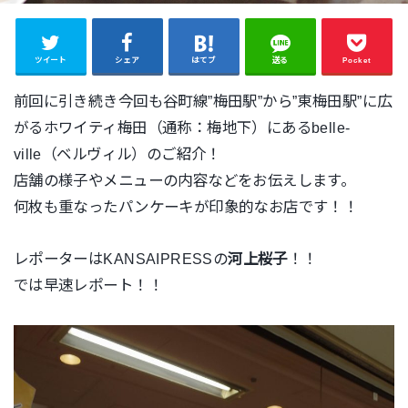
ツイート
シェア
はてブ
送る
Pocket
前回に引き続き今回も谷町線”梅田駅”から”東梅田駅”に広
がるホワイティ梅田（通称：梅地下）にあるbelle-
ville（ベルヴィル）のご紹介！
店舗の様子やメニューの内容などをお伝えします。
何枚も重なったパンケーキが印象的なお店です！！
レポーターはKANSAIPRESSの
河上桜子
！！
では早速レポート！！