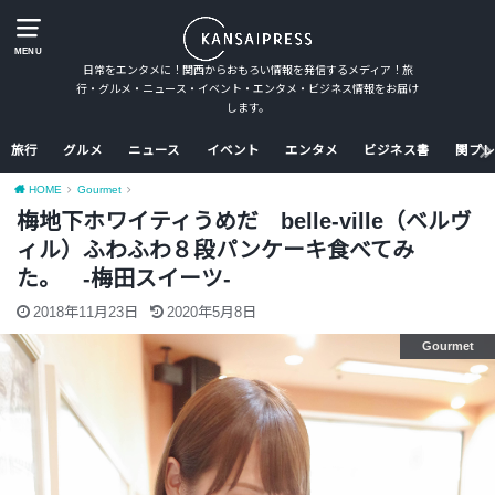
MENU
日常をエンタメに！関西からおもろい情報を発信するメディア！旅
行・グルメ・ニュース・イベント・エンタメ・ビジネス情報をお届け
します。
旅行
グルメ
ニュース
イベント
エンタメ
ビジネス書
関プレ
HOME
Gourmet
梅地下ホワイティうめだ belle-ville（ベルヴ
ィル）ふわふわ８段パンケーキ食べてみ
た。 -梅田スイーツ-
2018年11月23日
2020年5月8日
Gourmet