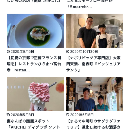
ながらの名店『鮨処 たかはし』
に入るスモーブロー専門店
「Smørrebr…
2020年6月5日
2020年10月30日
【初夏の京都で正統フランス料
【ナポリピッツア専門店】大阪
理を】レストランひらまつ高台
西天満、南森町『ピッツェリア
寺 restau…
サンク』
2020年5月8日
2020年5月8日
裏なんばの話題スポット
【まるで中崎町のサグラダファ
「AKICHI」ディグラボ ソフト
ミリア】進化し続けるお洒落カ