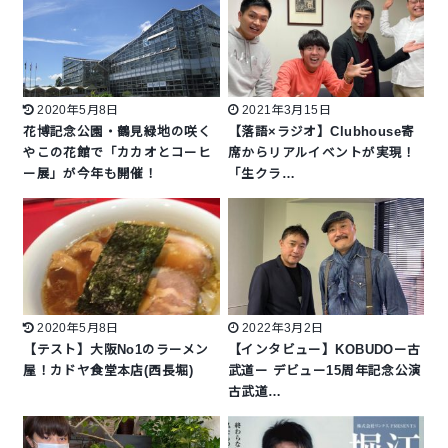
2020年5月8日
2021年3月15日
花博記念公園・鶴見緑地の咲く
【落語×ラジオ】Clubhouse寄
やこの花館で「カカオとコーヒ
席からリアルイベントが実現！
ー展」が今年も開催！
「生クラ…
2020年5月8日
2022年3月2日
【テスト】大阪No1のラーメン
【インタビュー】KOBUDOー古
屋！カドヤ食堂本店(西長堀)
武道ー デビュー15周年記念公演
古武道…