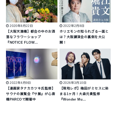
2020年8月22日
2022年2月8日
【大阪天満橋】都会の中のお洒
ホリエモンの知られざる一面と
落なフラワーショップ
は？大阪講演会の裏側を大公
『NOTICE FLOW…
開！
2022年4月9日
2026年3月10日
【漫画家タナカカツキ氏監修】
【現地レポ】梅田がミセスに染
サウナの展覧会『サ展』が心斎
まる1ヶ月！大森元貴監修
橋PARCOで開催中
『Wonder Mu…