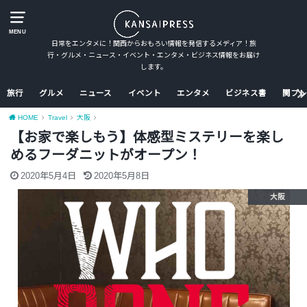
MENU
日常をエンタメに！関西からおもろい情報を発信するメディア！旅
行・グルメ・ニュース・イベント・エンタメ・ビジネス情報をお届け
します。
旅行
グルメ
ニュース
イベント
エンタメ
ビジネス書
関プレ
HOME
Travel
大阪
【お家で楽しもう】体感型ミステリーを楽し
めるフーダニットがオープン！
2020年5月4日
2020年5月8日
大阪