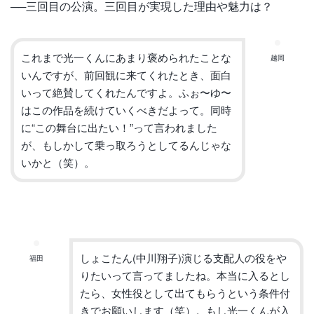
──
三回目の公演。三回目が実現した理由や魅力は？
これまで光一くんにあまり褒められたことな
越岡
いんですが、
前回観に来てくれたとき、面白
いって絶賛してくれたんですよ。
ふぉ〜ゆ〜
はこの作品を続けていくべきだよって。同時
に
“
この舞
台に出たい！
”
って言われました
が、
もしかして乗っ取ろうとしてるんじゃな
いかと（笑）。
しょこたん(中川翔子)
演じる支配人の役をや
福田
りたいって言ってましたね。
本当に入るとし
たら、
女性役として出てもらうという条件付
きでお願いします（笑）。
もし光一くんが入