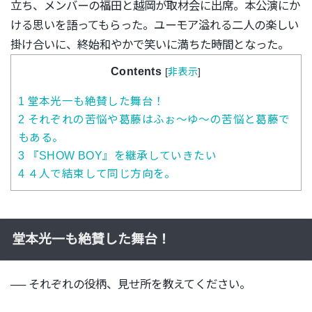
立ち、メンバーの福田と越岡が取材会に出席。
本公演にか
ける思いを語ってもらった。
ユーモア溢れる二人の楽しい
掛け合いに、
終始和やかで笑いに満ちた時間となった。
Contents
[
非表示
]
1
堂本光一も絶賛した舞台！
2
それぞれの苦悩や葛藤はふぉ〜ゆ〜の苦悩と葛藤で
もある。
3
『SHOW BOY』を継承していきたい
4
４人で結束して同じ方向を。
堂本光一も絶賛した舞台！
──
それぞれの役柄、見せ所を教えてください。