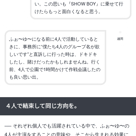
い。この思いも『
SHOW BOY
』に乗せて行
けたらもっと面白くなると思う。
ふぉ〜ゆ〜になる前に
4
人で活動していると
越岡
きに、事務所に
“
僕た
ち
4
人のグループ名が欲
しいです
”
と直訴しに行った時は、
ドキドキ
したし、賭けだったかもしれませんね。行く
前、
4
人で公
園で
1
時間かけて作戦会議したの
も良い思い出。
４人で結束して同じ方向を。
──
それぞれ個人でも活躍されている中で、ふぉ〜ゆ〜の
4
人が主演を
することの意味や、そこから生まれる効果に