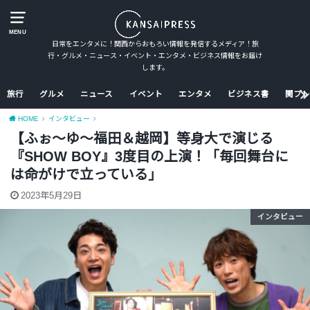
MENU
日常をエンタメに！関西からおもろい情報を発信するメディア！旅
行・グルメ・ニュース・イベント・エンタメ・ビジネス情報をお届け
します。
旅行
グルメ
ニュース
イベント
エンタメ
ビジネス書
関プレ
HOME
インタビュー
【ふぉ〜ゆ〜福田＆越岡】等身大で演じる
『SHOW BOY』3度目の上演！「毎回舞台に
は命がけで立っている」
2023年5月29日
インタビュー