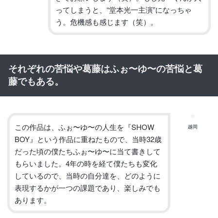
ってしまうと、
“
堂本光一主演
”
になっちゃ
う。
危機感も感じます（笑）。
それぞれの苦悩や葛藤はふぉ〜ゆ〜の苦悩と葛
藤でもある。
この作品は、ふぉ〜ゆ〜の人生を『
SHOW
越岡
BOY
』という作品に重ねたもので、当時
32
歳
だった頃の僕たち
ふぉ〜ゆ〜に当て書きして
もらいました。
4
年の時を経て僕たちも
変化
しているので、当時の自分達を、
どのように
表現するかが一つの課題であり、楽しみでも
あります。