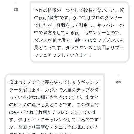
本作の特徴の一つとして役名がないこと。僕
福田
の役は“裏方”です。
かつてはプロのダンサー
でしたが、怪我をして引退し、
キャバレーの
中で裏方をしている役。元ダンサーなので、
ダンスが見せ所で、劇中ではタップダンスも
見どころです。
タップダンスも前回よりブラ
ッシュアップしていきます！
僕はカジノで全財産を失ってしまうギャンブ
越岡
ラーを演じます。
カジノで大量のチップを持
っている少女に翻弄されるのですが、
少女と
のピアノの連弾も見どころです。
この作品で
は4人がそれぞれ何かチャレンジをしていま
す。
僕はピアノにチャレンジしているのです
が、
前回より高度なテクニックに挑んでいる