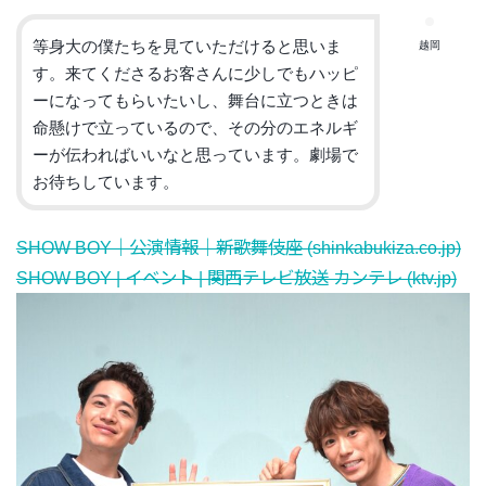
等身大の僕たちを見ていただけると思いま
越岡
す。
来てくださるお客さんに少しでもハッピ
ーになってもらいたいし、
舞台に立つときは
命懸けで立っているので、
その分のエネルギ
ーが伝わればいいなと思っています。
劇場で
お待ちしています。
SHOW BOY｜公演情報｜新歌舞伎座 (shinkabukiza.co.jp)
SHOW BOY | イベント | 関西テレビ放送 カンテレ (ktv.jp)