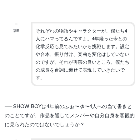
それぞれの物語やキャラクターが、僕たち
4
福田
人にハマってるんです
よ。
4
年経った今との
化学反応も見てみたいから挑戦します。
設定
や台本、振り付け、楽曲も変化はしていない
のですが、
それが再演の良いところ。
僕たち
の成長を台詞に乗せて表現していきたいで
す。
── SHOW BOY
は
4
年前のふぉ〜ゆ〜
4
人への当て書きと
のことですが、
作品を通してメンバーや自分自身を客観的
に見られたのではないで
しょうか？