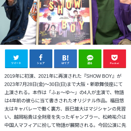
ツイート
シェア
はてブ
送る
Pocket
2019年に初演、2021年に再演された『SHOW BOY』が
2023年7月28日(金)〜30日(日)まで大阪・
新歌舞伎座にて
上演される。本作は「ふぉ〜ゆ〜」
の4人が主演で、
物語
は4年前の彼らに当て書きされたオリジナル作品。
福田悠
太はキャバレーで働く裏方、
辰巳雄大はマジシャンの見習
い、
越岡裕貴は全財産を失ったギャンブラー、
松崎祐介は
中国人マフィアに扮して物語が展開される。
今回公演に先