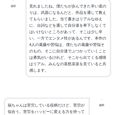
見れましたね。僕たちが歩んできた辛い道の
福田
りは、
武器になるんだと、作品を通して教え
てもらいました。
当て書きはリアルなゆえ
に、
台詞などを通して自分達を卑下しなくて
はいけないところがあって
、そこは少し辛
い。一方でエンタメ性があるんです。本作の
4
人の
葛藤や苦悩は、僕たちの葛藤や苦悩そ
のもの。
そこに自分達でぶつかっていくこと
は勇気がいるけれど、
そこから出てくる感情
はリアル。
みんなの喜怒哀楽を見ていると共
感します。
福ちゃんは苦労している役柄だけど、苦労が
越岡
似合う。
苦労をハッピーに変える力を持って