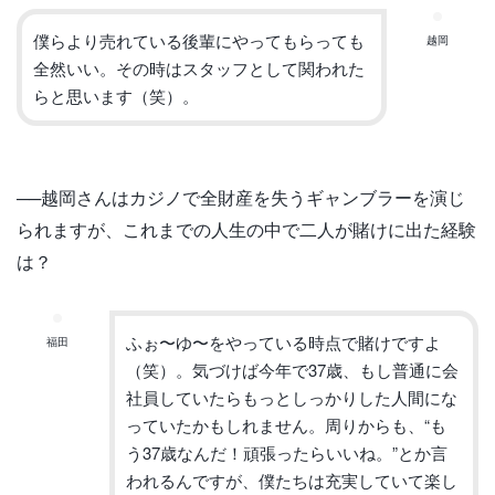
僕らより売れている後輩にやってもらっても
越岡
全然いい。
その時はスタッフとして関われた
らと思います（笑）。
──
越岡さんはカジノで全財産を失うギャンブラーを演じ
られます
が、これまでの人生の中で二人が賭けに出た経験
は？
ふぉ〜ゆ〜をやっている時点で賭けですよ
福田
（笑）。気づけば今年で
37
歳、
もし普通に会
社員していたらもっとしっかりした人間にな
っていた
かもしれません。周りからも、
“
も
う
37
歳なんだ！
頑張ったらいいね。
”
とか言
われるんですが、
僕たちは充実していて楽し