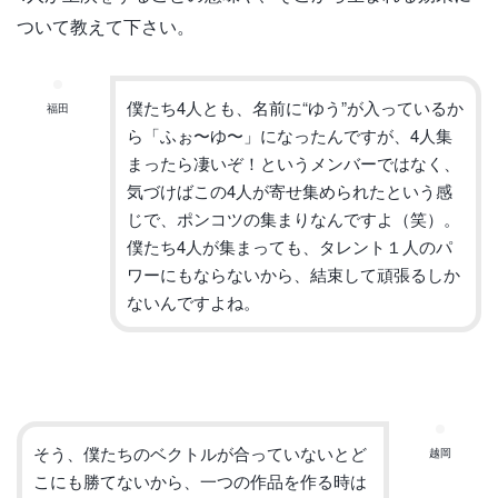
ついて教えて下さい。
僕たち
4
人とも、名前に
“
ゆう
”
が入っているか
福田
ら「ふぉ〜ゆ〜」
になったんですが、
4
人集
まったら凄いぞ！
というメンバーではなく、
気づけばこの
4
人が寄せ集められたとい
う感
じで、ポンコツの集まりなんですよ（笑）。
僕たち
4
人が集ま
っても、タレント１人のパ
ワーにもならないから、
結束して頑張るしか
ないんですよね。
そう、僕たちのベクトルが合っていないとど
越岡
こにも勝てないから、
一つの作品を作る時は