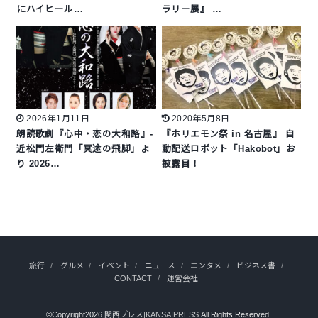
にハイヒール…
ラリー展』 …
2026年1月11日
2020年5月8日
朗読歌劇『心中・恋の大和路』-
『ホリエモン祭 in 名古屋』 自
近松門左衛門「冥途の飛脚」よ
動配送ロボット「Hakobot」お
り 2026…
披露目！
旅行
グルメ
イベント
ニュース
エンタメ
ビジネス書
CONTACT
運営会社
©Copyright2026
関西プレス|KANSAIPRESS
.All Rights Reserved.