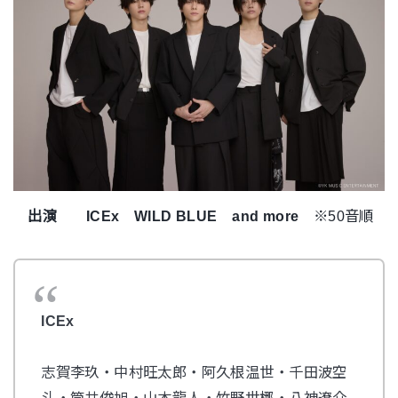
出演
ICEx WILD BLUE
and more
※50音順
ICEx
志賀李玖・中村旺太郎・阿久根温世・千田波空
斗・筒井俊旭・山本龍人・竹野世梛・八神遼介