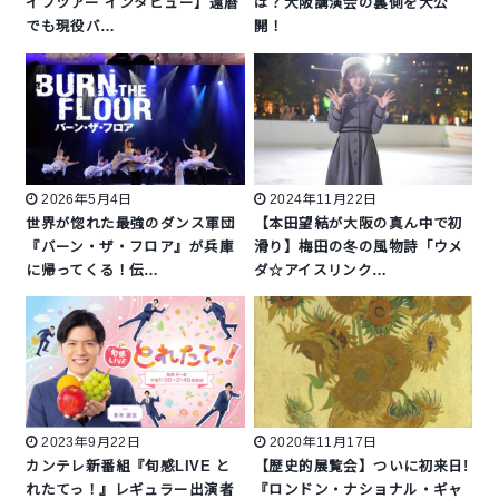
イブツアー インタビュー】還暦
は？大阪講演会の裏側を大公
でも現役バ…
開！
2026年5月4日
2024年11月22日
世界が惚れた最強のダンス軍団
【本田望結が大阪の真ん中で初
『バーン・ザ・フロア』が兵庫
滑り】梅田の冬の風物詩「ウメ
に帰ってくる！伝…
ダ☆アイスリンク…
2023年9月22日
2020年11月17日
カンテレ新番組『旬感LIVE と
【歴史的展覧会】ついに初来日!
れたてっ！』レギュラー出演者
『ロンドン・ナショナル・ギャ