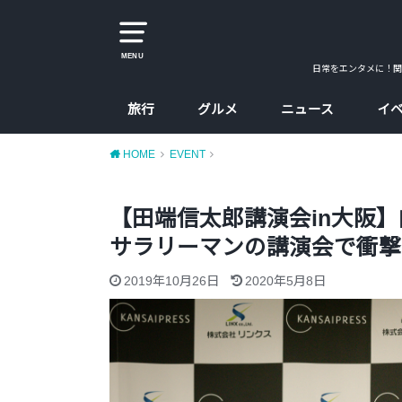
MENU
日常をエンタメに！関
旅行
グルメ
ニュース
イ
大阪
京都
兵庫
奈良
カレー
ラーメン
カフェ
たこ焼、お好み焼
大阪コスパ飯
HOME
EVENT
【田端信太郎講演会in大阪
サラリーマンの講演会で衝撃
2019年10月26日
2020年5月8日