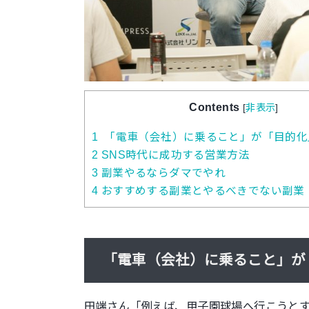
Contents
[
非表示
]
1
「電車（会社）に乗ること」が「目的化
2
SNS時代に成功する営業方法
3
副業やるならダマでやれ
4
おすすめする副業とやるべきでない副業
「電車（会社）に乗ること」が
田端さん「例えば、甲子園球場へ行こうと