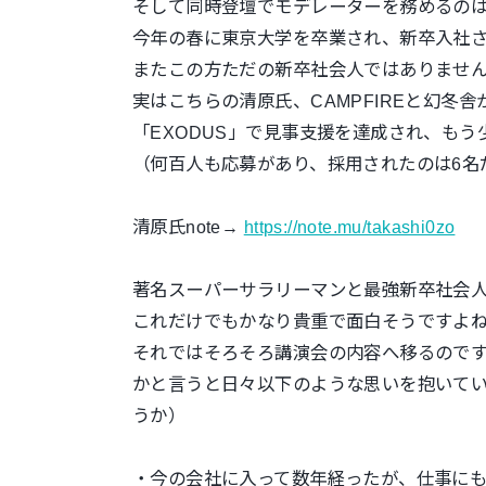
そして同時登壇でモデレーターを務めるの
今年の春に東京大学を卒業され、新卒入社
またこの方ただの新卒社会人ではありませ
実はこちらの清原氏、CAMPFIRE
と幻冬舎
「EXODUS」で見事支援を達成され、も
（何百人も応募があり、採用されたのは6名
清原氏note→
https://note.mu/takashi0zo
著名スーパーサラリーマンと最強新卒社会人
これだけでもかなり貴重で面白そうですよ
それではそろそろ講演会の内容へ移るので
かと言うと日々以下のような思いを抱いて
うか）
・今の会社に入って数年経ったが、仕事に