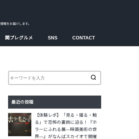
ス情報をお届けします。
関プレグルメ
SNS
CONTACT
facebook
instagram
twitter
youtube
最近の投稿
【体験レポ】「見る・撮る・触
る」で恐怖の裏側に迫る！『ホ
ラーにふれる展―映画美術の世
界―』がなんばスカイオで開催