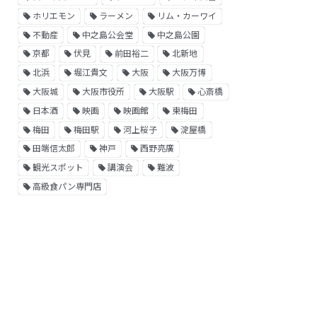
ホリエモン
ラーメン
リム・カーワイ
不動産
中之島公会堂
中之島公園
京都
伏見
前田裕二
北新地
北浜
堀江貴文
大阪
大阪万博
大阪城
大阪市役所
大阪駅
心斎橋
日本酒
映画
映画館
東梅田
梅田
梅田駅
河上桜子
淀屋橋
田端信太郎
神戸
西野亮廣
観光スポット
講演会
難波
高級食パン専門店