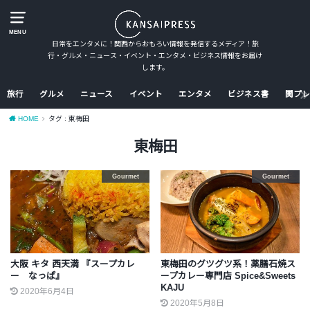
MENU
日常をエンタメに！関西からおもろい情報を発信するメディア！旅
行・グルメ・ニュース・イベント・エンタメ・ビジネス情報をお届け
します。
旅行
グルメ
ニュース
イベント
エンタメ
ビジネス書
関プレ
HOME
タグ : 東梅田
東梅田
Gourmet
Gourmet
大阪 キタ 西天満 『スープカレ
東梅田のグツグツ系！薬膳石焼ス
ー なっぱ』
ープカレー専門店 Spice&Sweets
KAJU
2020年6月4日
2020年5月8日