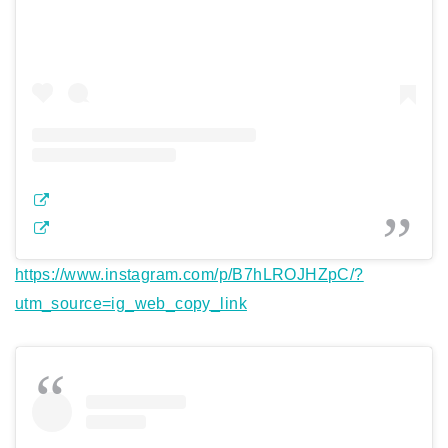
https://www.instagram.com/p/B7hLROJHZpC/?
utm_source=ig_web_copy_link