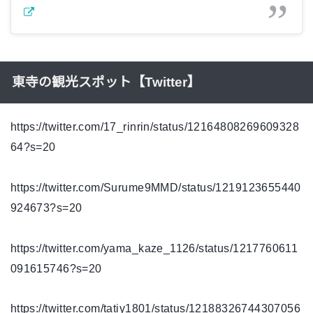
東寺の観光スポット【Twitter】
https://twitter.com/17_rinrin/status/12164808269609328
64?s=20
https://twitter.com/Surume9MMD/status/1219123655440
924673?s=20
https://twitter.com/yama_kaze_1126/status/1217760611
091615746?s=20
https://twitter.com/tatiy1801/status/12188326744307056