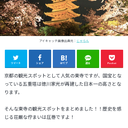
アイキャッチ画像出典元：
じゃらん
ツイート
シェア
はてブ
送る
Pocket
京都の観光スポットとして人気の東寺ですが、国宝とな
っている五重塔は徳川家光が再建した日本一の高さとな
ります。
そんな東寺の観光スポットをまとめました！！歴史を感
じる荘厳な佇まいは圧巻ですよ！