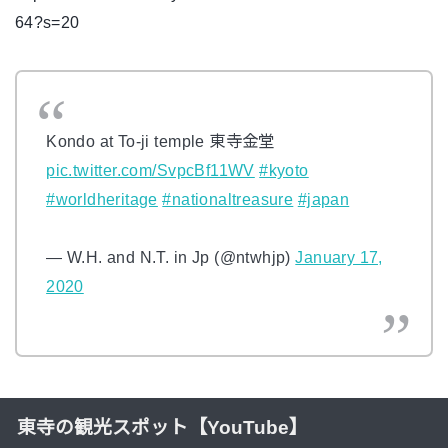
64?s=20
Kondo at To-ji temple 東寺金堂
pic.twitter.com/SvpcBf11WV
#kyoto
#worldheritage
#nationaltreasure
#japan
— W.H. and N.T. in Jp (@ntwhjp)
January 17,
2020
東寺の観光スポット【YouTube】