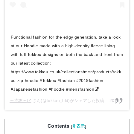
Functional fashion for the edgy generation, take a look
at our Hoodie made with a high-density fleece lining
with full Tokkou designs on both the back and front from
our latest collection:
https://www.tokkou.co.uk/collections/men/products/tokk
ou-zip-hoodie #Tokkou #fashion #2019fashion
#Japanesefashion #hoodie #mensfashion
〜特攻〜
さん(@tokkou_bld)がシェアした投稿 –
2018年11月月11日午前6時42分PST
Contents
[
非表示
]