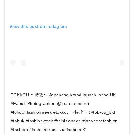
View this post on Instagram
TOKKOU 〜特攻〜 Japanese brand launch in the UK
#Fabuk Photographer: @joanna_mitroi
#londonfashionweek #tokkou 〜特攻〜 @tokkou_bld
#fabuk #fashionweek #thisislondon #japanesefashion
#fashion #fashionbrand #ukfashion