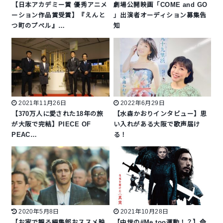
【日本アカデミー賞 優秀アニメ
劇場公開映画「COME and GO
ーション作品賞受賞】『えんと
」出演者オーディション募集告
つ町のプぺル』…
知
2021年11月26日
2022年6月29日
【370万人に愛された18年の旅
【水森かおりインタビュー】思
が大阪で完結】PIECE OF
い入れがある大阪で歌声届け
PEAC…
る！
2020年5月8日
2021年10月28日
【お家で観る編集部おススメ映
【中世の#Me too運動！？】命