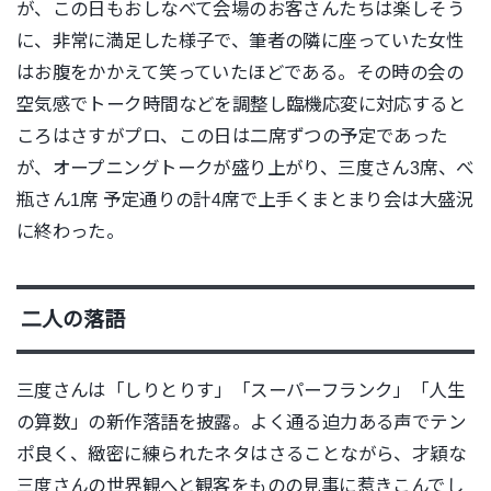
が、この日もおしなべて会場のお客さんたちは楽しそう
に、非常に満足した様子で、筆者の隣に座っていた女性
はお腹をかかえて笑っていたほどである。その時の会の
空気感でトーク時間などを調整し臨機応変に対応すると
ころはさすがプロ、この日は二席ずつの予定であった
が、オープニングトークが盛り上がり、三度さん3席、べ
瓶さん1席 予定通りの計4席で上手くまとまり会は大盛況
に終わった。
二人の落語
三度さんは「しりとりす」「スーパーフランク」「人生
の算数」の新作落語を披露。よく通る迫力ある声でテン
ポ良く、緻密に練られたネタはさることながら、才穎な
三度さんの世界観へと観客をものの見事に惹きこんでし