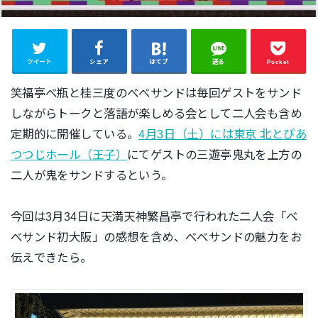
ツイート
シェア
はてブ
送る
Pocket
笑福亭べ瓶と桂三度のべべサンドは毎回ゲストをサンド
しながらトークと落語が楽しめる会として二人会も含め
定期的に開催している。
4月3日（土）には東京 北とぴあ
つつじホール（王子）
にてゲストの三遊亭鬼丸を上方の
二人が鬼をサンドするという。
今回は3月34日に天満天神繁昌亭で行われた二人会「べ
べサンド初大阪」の感想を含め、べべサンドの魅力をお
伝えできたら。