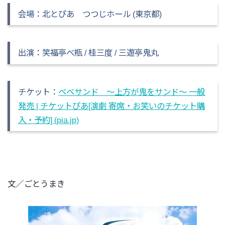
会場：北とぴあ つつじホール (東京都)
出演：笑福亭べ瓶 / 桂三度 / 三遊亭鬼丸
チケット：
ベベサンド ～上方が鬼をサンド～ 一般
発売 | チケットぴあ[演劇 寄席・お笑いのチケット購
入・予約] (pia.jp)
文／ごとうまき