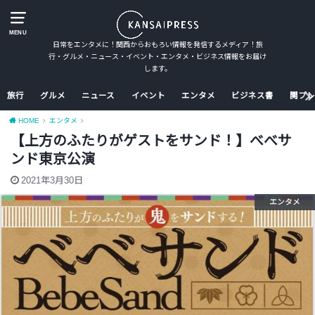
MENU
日常をエンタメに！関西からおもろい情報を発信するメディア！旅
行・グルメ・ニュース・イベント・エンタメ・ビジネス情報をお届け
します。
旅行
グルメ
ニュース
イベント
エンタメ
ビジネス書
関プレ
HOME
エンタメ
【上方のふたりがゲストをサンド！】べべサ
ンド東京公演
2021年3月30日
エンタメ