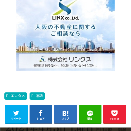
エンタメ
落語
ツイート
シェア
はてブ
送る
Pocket