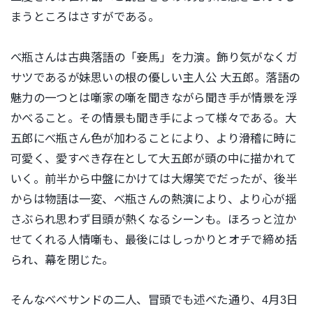
まうところはさすがである。
べ瓶さんは古典落語の「妾馬」を力演。飾り気がなくガ
サツであるが妹思いの根の優しい主人公 大五郎。落語の
魅力の一つとは噺家の噺を聞きながら聞き手が情景を浮
かべること。その情景も聞き手によって様々である。大
五郎にべ瓶さん色が加わることにより、より滑稽に時に
可愛く、愛すべき存在として大五郎が頭の中に描かれて
いく。前半から中盤にかけては大爆笑でだったが、後半
からは物語は一変、べ瓶さんの熱演により、より心が揺
さぶられ思わず目頭が熱くなるシーンも。ほろっと泣か
せてくれる人情噺も、最後にはしっかりとオチで締め括
られ、幕を閉じた。
そんなべべサンドの二人、冒頭でも述べた通り、4月3日