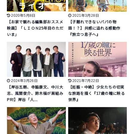
2020年5月8日
2021年3月28日
【お家で観れる編集部おススメ
【子離れできないパパの物
映画】「ＬＩＯＮ25年目のただ
語！？】共感に溢れる感動作
いま」
『旅立つ息子へ』
2024年3月26日
2021年7月22日
【岸谷五朗、寺脇康文、中川大
【妊娠・中絶】少女たちの切実
志、風間俊介、鈴木福が肩組み
な旅路を描く『17歳の瞳に映る
PR!】岸谷「人…
世界』