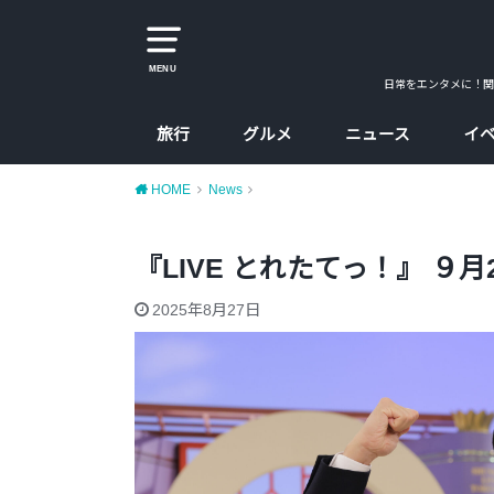
MENU
日常をエンタメに！関
旅行
グルメ
ニュース
イ
大阪
京都
兵庫
奈良
カレー
ラーメン
カフェ
たこ焼、お好み焼
大阪コスパ飯
HOME
News
『LIVE とれたてっ！』 ９
2025年8月27日