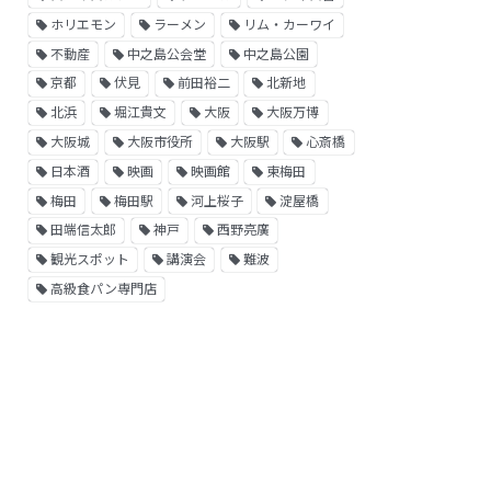
ホリエモン
ラーメン
リム・カーワイ
不動産
中之島公会堂
中之島公園
京都
伏見
前田裕二
北新地
北浜
堀江貴文
大阪
大阪万博
大阪城
大阪市役所
大阪駅
心斎橋
日本酒
映画
映画館
東梅田
梅田
梅田駅
河上桜子
淀屋橋
田端信太郎
神戸
西野亮廣
観光スポット
講演会
難波
高級食パン専門店