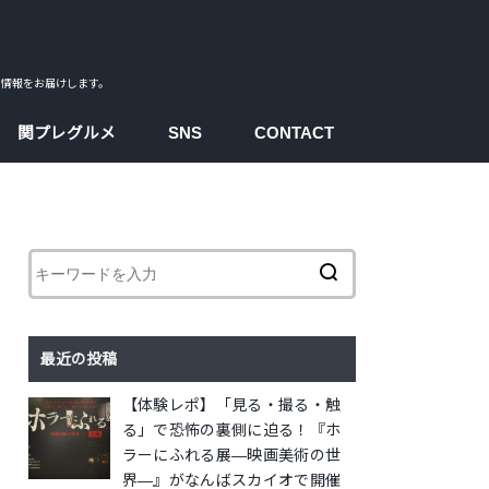
ス情報をお届けします。
関プレグルメ
SNS
CONTACT
facebook
instagram
twitter
youtube
最近の投稿
【体験レポ】「見る・撮る・触
る」で恐怖の裏側に迫る！『ホ
ラーにふれる展―映画美術の世
界―』がなんばスカイオで開催