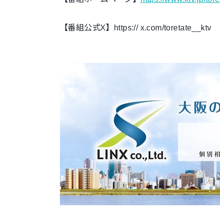
【番組公式X】
https:// x.com/toretate__ktv