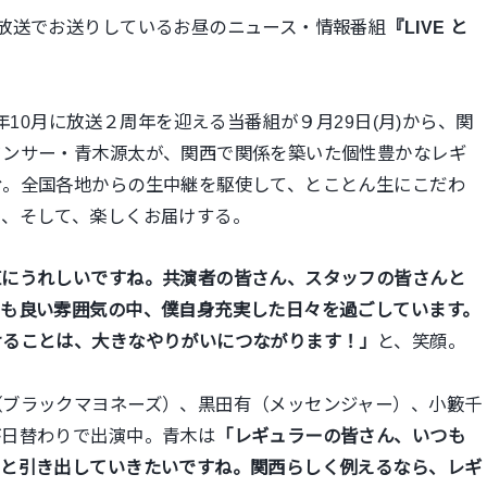
放送でお送りしているお昼のニュース・情報番組
『LIVE と
今年10月に放送２周年を迎える当番組が
９月29日(月)
から、関
ウンサー・青木源太が、関西で関係を築いた個性豊かなレギ
む。全国各地からの生中継を駆使して、とことん生にこだわ
く、そして、楽しくお届けする。
直にうれしいですね。共演者の皆さん、スタッフの皆さんと
ても良い雰囲気の中、僕自身充実した日々を過ごしています。
けることは、大きなやりがいにつながります！」
と、笑顔。
（ブラックマヨネーズ）、黒田有（メッセンジャー）、小籔千
が日替わりで出演中。青木は
「レギュラーの皆さん、いつも
りと引き出していきたいですね。関西らしく例えるなら、レギ