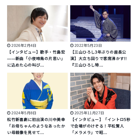
2026年2月4日
2022年5月23日
【インタビュー】歌手・竹島宏
【三山ひろし3年ぶりの座長公
――新曲「小夜啼鳥の片思い」
演】大立ち回りで客席沸かす!!
に込めた心の叫び…
『三山ひろし特…
2024年5月8日
2025年11月27日
松竹新喜劇に初出演の川中美幸
【インタビュー】「イントロ5秒
「お母ちゃんのようなあったか
で会場がのけぞる！平松賢人
い母親像を見せて…
「メラメラ」で昭…