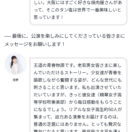
しい。
大阪にはすごく好きな焼肉屋さんがあ
って、
そこのタン塩は世界で一番美味しいと
思っています！
── 最後に、
公演を楽しみにしてくださっている皆さまに
メッセージをお願いし
ます！
王道の青春物語です。
老若男女
皆さまに
楽し
んで
いただけるストーリー
。少女達が青春を
謳歌しながら奮闘する姿が、
どんな世代にも
浅野
刺さることと思います。
私も出演させていた
だいていますが、きっと彼女達（
精華女子高
等学校吹奏楽部）
から毎日感動をもらうこと
になるでしょう。
リアルな女子高生約50人が
集まって、
迫力ある演奏をお届けするのは、
普通の芝居にはありません。
とっても贅沢な
舞台になると思います。是非皆さま足を運ん