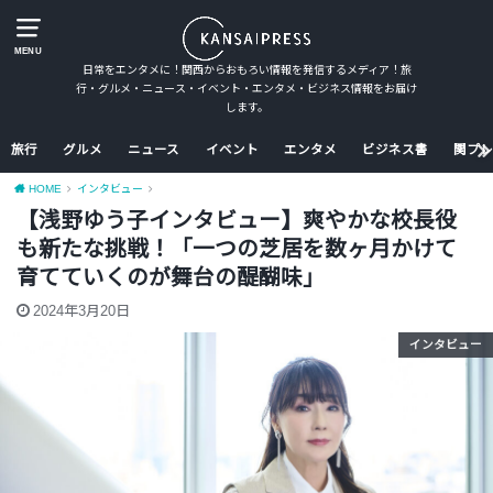
MENU
日常をエンタメに！関西からおもろい情報を発信するメディア！旅
行・グルメ・ニュース・イベント・エンタメ・ビジネス情報をお届け
します。
旅行
グルメ
ニュース
イベント
エンタメ
ビジネス書
関プレ
HOME
インタビュー
【浅野ゆう子インタビュー】爽やかな校長役
も新たな挑戦！「一つの芝居を数ヶ月かけて
育てていくのが舞台の醍醐味」
2024年3月20日
インタビュー