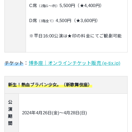
C席
5,500円（★4,400円）
（2階G〜I列）
D席
4,500円（★3,600円）
（3階全て）
※平日16:00公演は★印の料金にてご観劇可能
チケット
：
博多座｜オンラインチケット販売 (e-tix.jp)
新生！熱血ブラバン少女。（新歌舞伎座）
公
演
2024年4月26日(金)～4月28日(日)
期
間