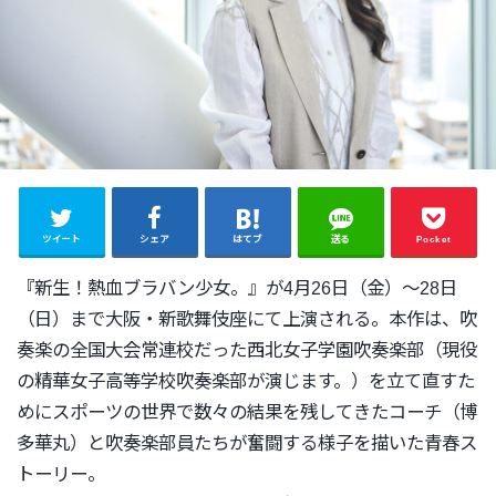
ツイート
シェア
はてブ
送る
Pocket
『新生！熱血ブラバン少女。』が4月26日（金）～28日
（日）
まで大阪・新歌舞伎座にて上演される。本作は、吹
奏楽の全国大会常連校だった西北女子学園吹奏楽部（
現役
の
精華女子高等学校吹奏楽部
が演じます。
）を立て直すた
めに
スポーツの世界で数々の結果を残してきたコーチ
（
博
多華丸）
と吹奏楽部員たちが奮闘する様子を描いた青春ス
トーリー。