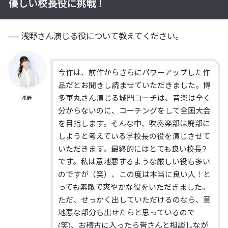
優しい校長役に挑戦！
── 浅野さん演じる役について教えてください。
今作は、
前作からさらにパワーアップした作
品だとお聞きし読ませていただ
きました。博
多華丸さん演じる城門コーチは、音楽
は全く
浅野
分からないのに、コーチングをして全国大会
を目指します。
そんな中、
吹奏楽部は
廃部に
しようと考えている学校長の役を演じ
させて
いただき
ます。
最終的にはとても良い校長
?
です。
私は意地悪するような
厳しい
役も多い
のですが（笑）、
この度は本当に良い
人
！
と
っても素敵で爽やかな役をいただきました。
ただ、
せっかく出していただけるのなら、
意
地悪な部分も出せたらと思っているので
(笑)
、
お稽古に入ったら皆さんと相談しなが