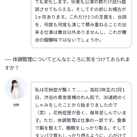
ても変化します。
役者も公演の数だけ試行錯
誤させてもらえる。
そしてその前にお稽古が
1ヶ月あります。これだけ1つの芝居
を
、
台詞
を、何度も何度も演じ
て積み重ねることの出
来る仕事は
舞台以外ありませんし
、これが舞
台の醍醐味で
はないでしょうか
。
── 体調管理についてどんなところに気をつけておられま
すか？
私は花粉症が酷くて……。高校3年生の2月1
日、
渋谷の東急東横のれん街で、
30連続のく
しゃみをしたことから始まりましたので
浅野
（笑）。
花粉症歴が長く、毎年苦しんでいま
す。ただ、
体調管理は仕事の一部です。食事
で腸を整えて、
睡眠をしっかり取る。そして
タンパク質もしっかり摂るように、
心がけて