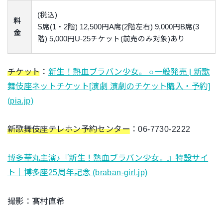
(税込)
料
S席(1・2階) 12,500円A席(2階左右) 9,000円B席(3
金
階) 5,000円U-25チケット(前売のみ対象)あり
チケット
：
新生！熱血ブラバン少女。 ○一般発売 | 新歌
舞伎座ネットチケット[演劇 演劇のチケット購入・予約]
(pia.jp)
新歌舞伎座テレホン予約センター
：06-7730-2222
博多華丸主演♪『新生！熱血ブラバン少女。』特設サイ
ト｜博多座25周年記念 (braban-girl.jp)
撮影：髙村直希