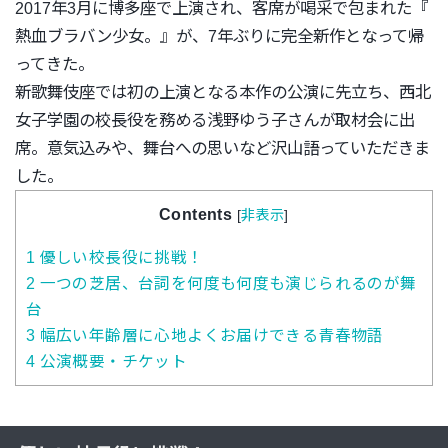
2017年3月に博多座で上演され、客席が喝采で包まれた『
熱血ブラバン少女。』が、
7年ぶりに完全新作となって帰
ってきた。
新歌舞伎座では初の上演となる本作の公演に先立ち、
西北
女子学園の校長役を務める浅野ゆう子さんが取材会に出
席。
意気込みや、舞台への思いなど沢山語っていただきま
した。
Contents
[
非表示
]
1
優しい校長役に挑戦！
2
一つの芝居、台詞を何度も何度も演じられるのが舞
台
3
幅広い年齢層に心地よくお届けできる青春物語
4
公演概要・チケット