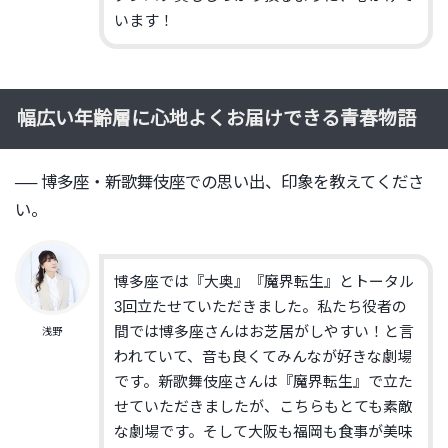
います！
幅広い年齢層に心地よくお届けできる青春物語
── 博多座
・新歌舞伎座
での思い出、印象を教えてくださ
い。
博多座では『大奥』『魔界転生』
とトータル
3回立たせていただきました。
私たち役者の
間では博多座さんはお芝居がしやすい！
と言
浅野
われていて、音も良くて
みんなが
好きな劇場
です。
新歌舞伎座さんは『魔界転生』で立た
せていただきましたが、
こ
ちらもとて
も素敵
な劇場です。
そして大阪も福岡も食事が美味