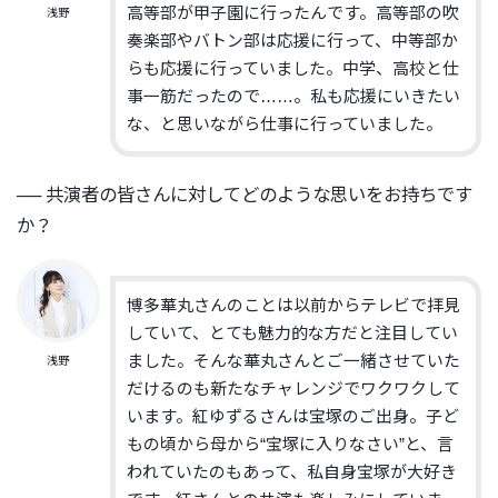
高等部が甲子園に行ったん
です。高等部の吹
浅野
奏楽部やバトン部は応援に行って、
中等部か
らも応援に行っていました。中学、
高校と仕
事一筋だったので……。私も
応援にいき
たい
な、
と思いながら仕事に行っていました。
── 共演者の皆さんに対してどのような思いをお持ちです
か？
博多華丸さんのことは以前からテレビで拝見
していて、
とても魅力的な方だと注目してい
ました。
そんな華丸さんとご一緒させていた
浅野
だけるのも新たなチャレンジで
ワクワクして
います。紅ゆずるさんは宝塚のご出身。
子ど
もの頃から母から“宝塚に入りなさい”と、
言
われていたのもあって、私自身宝塚が大好き