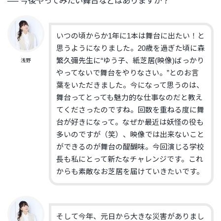
── 今後やってみたい舞台などはありますか？
いつの頃からか1年に1本は舞台に出たい！
と
思うようになりました。20歳を過ぎた頃に森
繁久彌先生に“
ゆう子、紙芝居
(映像)
ばっかり
浅野
やってないで舞台をやりなさい。”
とのお言
葉をいただきました。今になって思うのは、
舞台ってとっても魅力的な仕事
なの
だと
教え
てくださったのですね
。
回数を重ねる度に舞
台が好きになって。
なぜか最近は妖怪の役も
多いのですが（笑）、
映像では出来ないこと
ができるのが舞台の醍醐味。
今回演じる学校
長も私にとって新たなチャレンジです。
これ
からも素敵なお芝居を届けていきたいです。
そして今年、元日から大きな災害がありまし