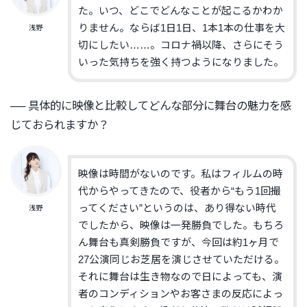
た。いつ、
どこでどんなことが起こるかわか
りません。ならば1日1日、
1本1本の仕事を大
浅野
切にしたい……。コロナ禍以降、
さらに
そう
いった気持ちを
強く
持つようになりました。
── 具体的に映像と比較してどんな部分に舞台の魅力を感
じておられま
すか？
映像は時間がないのです。
私はフィルムの時
代からやってきたので、役者から“
もう1回撮
ってください”というのは、
あり得ない時代
浅野
でしたから、映像は一発勝負でした。
もちろ
ん舞台も真剣勝負ですが、
今回は約1ヶ月で
27公演同じお芝居を
演じ
させていただける。
それに舞台は生き物なので日によっても、
演
者のコンディションやお客さまの反応によっ