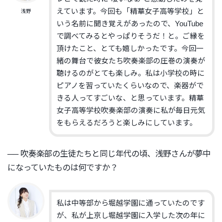
えています。今回も「
精華女子高等学校」と
浅野
いう名前に聞き覚えがあったので、
YouTube
で調べてみるとやっぱりそうだ！と。
ご縁を
頂けたこと、とても嬉しかったです。
今回
一
緒の
舞台で
彼女たち
吹奏楽部の圧巻の演奏が
聴けるのがとても楽し
み。私は小学校の時に
ピアノを習っていたくらいなので、
楽器がで
きる人ってすごいな、と思っています。
精華
女子高等学校吹奏楽部の演奏に私が毎日元気
をもらえるだろう
と楽しみにしています。
── 吹奏楽部の生徒たちと同じ年代の頃、
浅野さんが夢中
になっていたものは何ですか？
私は中等部から堀越学園に通っていたのです
が、
私が上京し堀越学園に入学した次の年に