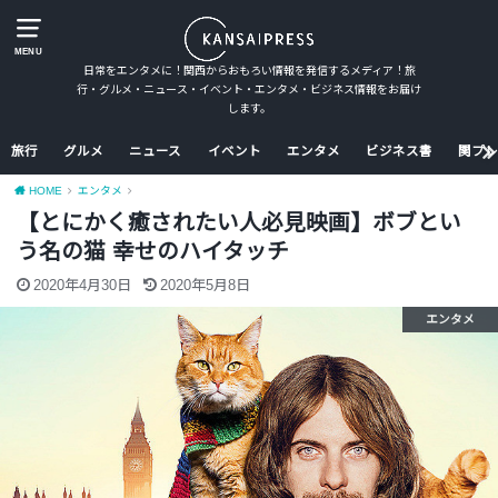
MENU
日常をエンタメに！関西からおもろい情報を発信するメディア！旅
行・グルメ・ニュース・イベント・エンタメ・ビジネス情報をお届け
します。
旅行
グルメ
ニュース
イベント
エンタメ
ビジネス書
関プレ
HOME
エンタメ
【とにかく癒されたい人必見映画】ボブとい
う名の猫 幸せのハイタッチ
2020年4月30日
2020年5月8日
エンタメ