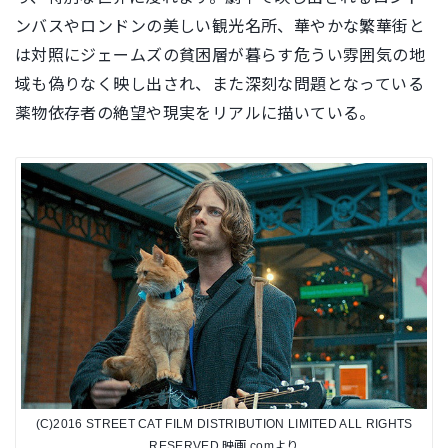
ンバスやロンドンの美しい観光名所、華やかな繁華街と
は対照にジェームズの貧困層が暮らす危うい雰囲気の地
域も偽りなく映し出され、また深刻な問題となっている
薬物依存者の絶望や現実をリアルに描いている。
(C)2016 STREET CAT FILM DISTRIBUTION LIMITED ALL RIGHTS
RESERVED.映画.comより