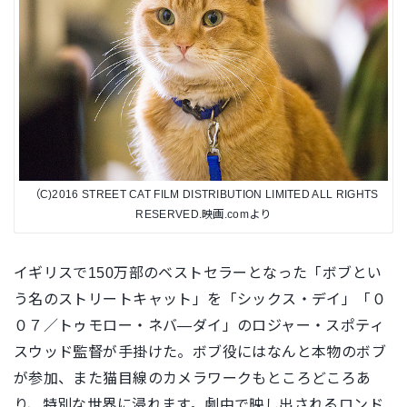
（C)2016 STREET CAT FILM DISTRIBUTION LIMITED ALL RIGHTS
RESERVED.映画.comより
イギリスで150万部のベストセラーとなった「ボブとい
う名のストリートキャット」を「シックス・デイ」「０
０７／トゥモロー・ネバ―ダイ」のロジャー・スポティ
スウッド監督が手掛けた。ボブ役にはなんと本物のボブ
が参加、また猫目線のカメラワークもところどころあ
り、特別な世界に浸れます。劇中で映し出されるロンド