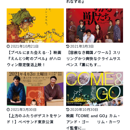
れなずめ』
2021年10月21日
2021年3月3日
【プペルにまた会える‥】映画
【容赦なき韓国ノワール】スリ
『えんとつ町のプペル』がハロ
リングかつ爽快なクライムサス
ウィン限定復活上映！
ペンス『藁にもす…
2021年3月30日
2020年10月30日
【上方のふたりがゲストをサン
映画『COME and GO』カム・
ド！】べべサンド東京公演
アンド・ゴー リム・カーワ
イ監督に…