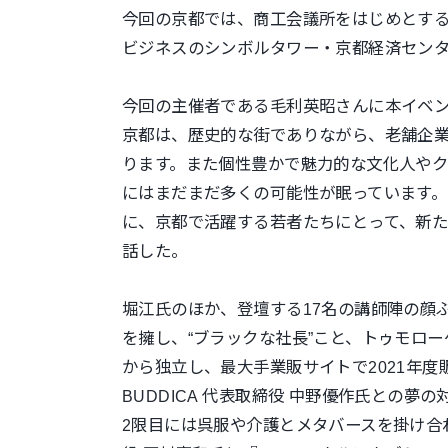
今回の京都では、商工会議所をはじめとす
ビジネスのシンボルタワ
ー・京都経済セン
今回の主催者である毛利英昭さんに本イベ
京都は、歴史的な街でありながら、
老舗企
ります。また個性豊かで魅力的な文化人や
にはまだまだ多くの可能性が
眠っています
に、京都で活躍する若者たちにとって、新
話した。
堀江氏のほか、登壇する17名の講師陣の顔ぶれ
を擁し、“
ブラックな社長”こと、トゥモロー
から独立し、最大手業販サイトで2
021年
BUDDICA 代表取締役 中野優作氏との夢
2限目には呉服や介護とメタバースを掛け合