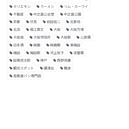
ホリエモン
ラーメン
リム・カーワイ
不動産
中之島公会堂
中之島公園
京都
伏見
前田裕二
北新地
北浜
堀江貴文
大阪
大阪万博
大阪城
大阪市役所
大阪駅
心斎橋
日本酒
映画
映画館
東梅田
梅田
梅田駅
河上桜子
淀屋橋
田端信太郎
神戸
西野亮廣
観光スポット
講演会
難波
高級食パン専門店