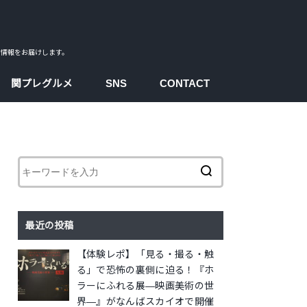
ス情報をお届けします。
関プレグルメ
SNS
CONTACT
facebook
instagram
twitter
youtube
最近の投稿
【体験レポ】「見る・撮る・触
る」で恐怖の裏側に迫る！『ホ
ラーにふれる展―映画美術の世
界―』がなんばスカイオで開催