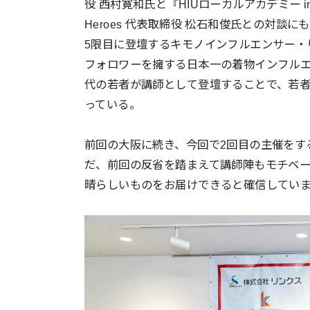
役 西村寛和氏と『HIUローカルアカデミー 
Heroes 代表取締役 松石和俊氏との対談に
5限目に登壇するキモノインフルエンサー・
フォロワー
を擁する日本一の着物インフルエ
代の若者が講師として登壇するこ
とで、若
っている。
前回の大阪に続き、今回で2回目の主催をす
だ、前回の反省を踏まえて講師陣
もモチベ
晴らしいものをお届けできると確信していま