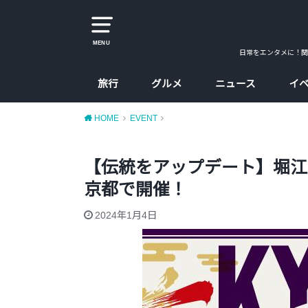
MENU
日常をエンタメに！関
旅行
グルメ
ニュース
イ
大阪
京都
兵庫
奈良
カレー
ラーメン
カフェ
たこ焼、お好み焼
大阪コスパ飯
HOME
EVENT
【伝統をアップデート】堀江
京都で開催！
2024年1月4日