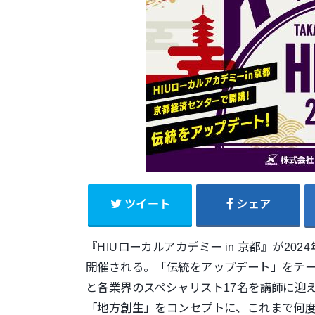
ツイート
シェア
『HIUローカルアカデミー in 京都』が2024年
開催される。「伝統をアップデート」をテ
と各業界
のスペシャリスト17名を講師に迎
「地方創生」をコンセプトに、これまで何