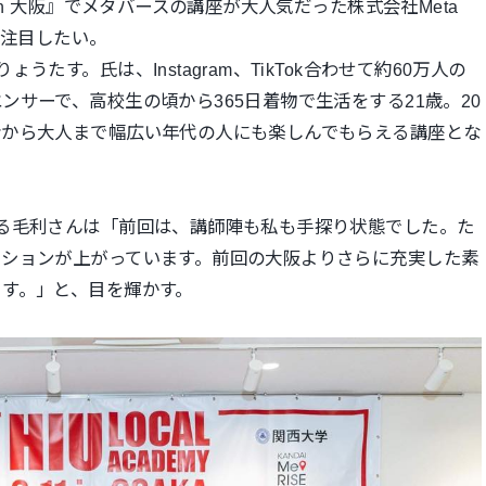
in 大阪』でメタバースの講座が大人気だった株式会社Meta
も注目したい。
りょうたす。氏は、I
nstagram、TikTok合わせて約60万人の
ンサーで、高校生の頃から365
日着物で生活をする21歳。20
者から大人まで幅広い年代の人にも楽しんでもらえる講座
とな
る毛利さんは「前回は、講
師陣も私も手探り状態でした。た
ーションが上がっています。前回の大阪よりさらに充実した素
す。」と、
目を輝かす。