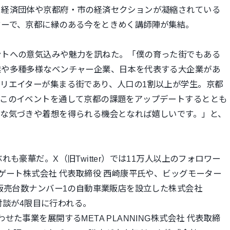
る経済団体や京都府・市の経済セクションが凝縮されている
ターで、京都に縁のある今をときめく講師陣が集
結。
ントへの意気込みや魅力を訊
ねた。「僕の育った街でもある
業や多種多様なベンチャー企業、日本を代表する大企業があ
クリエイターが集まる街
であり、人口の1割以上が学生。京都
。このイベントを通して京都の課題をアップデートす
るととも
たな気づきや着想
を得られる機会となれば嬉しいです。」と、
も豪華だ。X（旧Twitter）では11万人以上のフォロワー
ゲート株式会社 代表取締役 西崎康平氏や、ビッグモーター
度販売台数ナンバー1の自動車業販店を設立した株式会社
の対談が4限目に行われる。
わせた事業を展開する
META PLANNING株式会社 代表取締