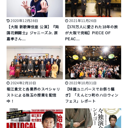
2020年12月28日
2021年11月26日
【大阪 新歌舞伎座 公演】『両
【370万人に愛された18年の旅
国花錦闘士』ジャニーズJr. 原
が大阪で完結】PIECE OF
嘉孝さん…
PEAC…
2024年2月10日
2022年10月31日
堀江貴文と各業界のスペシャリ
【味園ユニバースでお祭り騒
ストによる珠玉の授業を配信
ぎ】「えんとつ町のハロウィン
中！
フェス」レポート