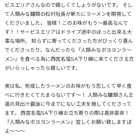
ビスエリアさんなので嬉しくてしょうがないです。 そし
て人類みな麺類の松村社長が新たにラーメンを開発して
くださいました。
皆様！このお味がもう〜最高なんで
す！！サービスエリアはドライブ途中のほっと出来る大
事な場所。
知らずに寄ってくださった方がびっくり喜ん
でくださったり、
なんだったら『人類みなボヨヨンラー
メン』を食べる為に西宮名塩SA下り線に来てくださる方
がいらっしゃったら嬉しいです。
実は私、完成したラーメンのお味がもう恋しくて早く食
べに行きたくてたまらないです〜！ 人類みな麺類さん王
道の貝出汁醤油に今までにない工夫を施してくださって
ます。
西宮名塩SA下り線お立ち寄りの際は
是非是非！
『人類みなボヨヨンラーメン』宜しくお願い致しますぼ
よ〜〜〜