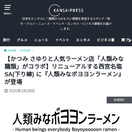
MENU
日常をエンタメに！関西からおもろい情報を発信するメディア！旅
行・グルメ・ニュース・イベント・エンタメ・ビジネス情報をお届け
します。
旅行
グルメ
ニュース
イベント
エンタメ
ビジネス書
関プレ
HOME
EVENT
【かつみ さゆりと人気ラーメン店「人類みな
麺類」がコラボ】リニューアルする西宮名塩
SA(下り線) に『人類みなボヨヨンラーメン』
が登場
2026年2月28日
EVENT