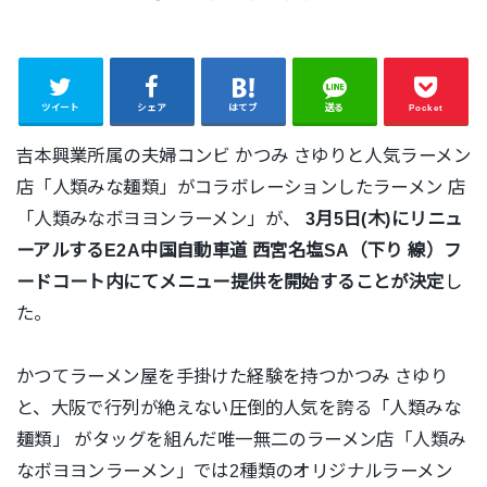
ツイート
シェア
はてブ
送る
Pocket
吉本興業所属の夫婦コンビ かつみ さゆりと人気ラーメン
店「人類みな麺類」がコラボレーションしたラーメン 店
「人類みなボヨヨンラーメン」が、
3月5日(木)にリニュ
ーアルするE2A中国自動車道 西宮名塩SA（下り 線）フ
ードコート内にてメニュー提供を開始することが決定
し
た。
かつてラーメン屋を手掛けた経験を持つかつみ さゆり
と、大阪で行列が絶えない圧倒的人気を誇る「人類みな
麺類」 がタッグを組んだ唯一無二のラーメン店「人類み
なボヨヨンラーメン」では2種類のオリジナルラーメン