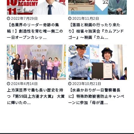
2022年7月29日
2021年11月2日
【各業界のリーダー奇跡の集
【落語と映画の行ったり来た
結！】創造性を育む唯一無二の
り】桂雀々独演会『カムアンド
一日オープンカレッ…
ゴー』〜映画「カム…
2024年4月14日
2023年10月21日
上方演芸界で最も長い歴史を持
【水森かおりが一日警察署長
つ『第59回上方漫才大賞』 大賞
に】特殊詐欺被害防止キャンペ
に輝いたの…
ーンに参加「母が還…