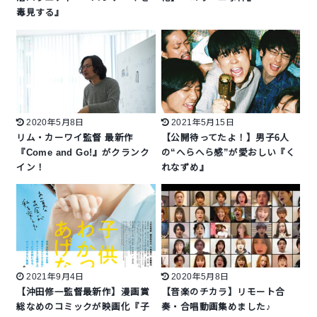
毒見する』
2020年5月8日
2021年5月15日
リム・カーワイ監督 最新作
【公開待ってたよ！】男子6人
『Come and Go!』がクランク
の“へらへら感”が愛おしい『く
イン！
れなずめ』
2021年9月4日
2020年5月8日
【沖田修一監督最新作】漫画賞
【音楽のチカラ】リモート合
総なめのコミックが映画化『子
奏・合唱動画集めました♪