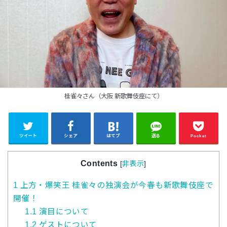
桂雀々さん（大阪 新歌舞伎座にて）
ツイート
シェア
はてブ
送る
Pocket
Contents
[
非表示
]
1
上方・爆笑王 桂雀々の独演会が今春も新歌舞伎座で
開催！
1.1
演目について
1.2
ゲストについて