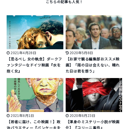
2021年4月28日
2020年5月8日
【恐るべし 女の執念】ダークフ
【お家で観る編集部おススメ映
ァンタジーなドイツ映画『水を
画】「雨の日は会えない、晴れ
抱く女』
た日は君を想う」
2021年8月1日
2020年6月23日
【若者に届け、この映画！】政
【渾身のミステリー小説が映画
治バラエティー『パンケーキを
化】『コリーニ事件』