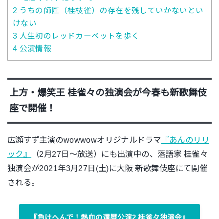
2
うちの師匠（桂枝雀）の存在を残していかないとい
けない
3
人生初のレッドカーペットを歩く
4
公演情報
上方・爆笑王 桂雀々の独演会が今春も新歌舞伎
座で開催！
広瀬すず主演のwowwowオリジナルドラマ
『あんのリリ
ック』
（2月27日〜放送）にも出演中の、落語家 桂雀々
独演会が2021年3月27日(土)に大阪 新歌舞伎座にて開催
される。
『負けへんで！熱血の還暦公演2 桂雀々独演会』