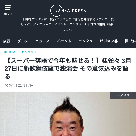
MENU
日常をエンタメに！関西からおもろい情報を発信するメディア！旅
行・グルメ・ニュース・イベント・エンタメ・ビジネス情報をお届け
します。
旅行
グルメ
ニュース
イベント
エンタメ
ビジネス書
関プレ
HOME
エンタメ
【スーパー落語で今年も魅せる！】桂雀々 3月
27日に新歌舞伎座で独演会 その意気込みを語
る
2021年2月7日
エンタメ