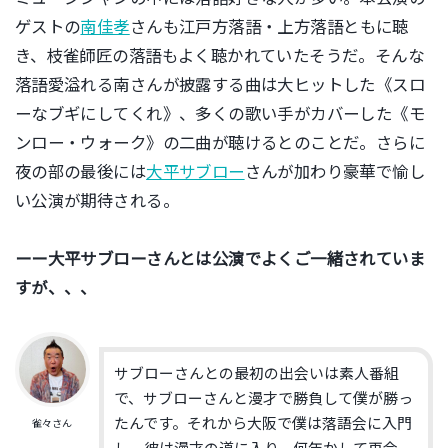
ゲストの
南佳孝
さんも江戸方落語・上方落語ともに聴
き、枝雀師匠の落語もよく聴かれていたそうだ。そんな
落語愛溢れる南さんが披露する曲は大ヒットした《スロ
ーなブギにしてくれ》、多くの歌い手がカバーした《モ
ンロー・ウォーク》の二曲が聴けるとのことだ。さらに
夜の部の最後には
大平サブロー
さんが加わり豪華で愉し
い公演が期待される。
ーー大平サブローさんとは公演でよくご一緒されていま
すが、、、
サブローさんとの最初の出会いは素人番組
で、サブローさんと漫才で勝負して僕が勝っ
たんです。それから大阪で僕は落語会に入門
雀々さん