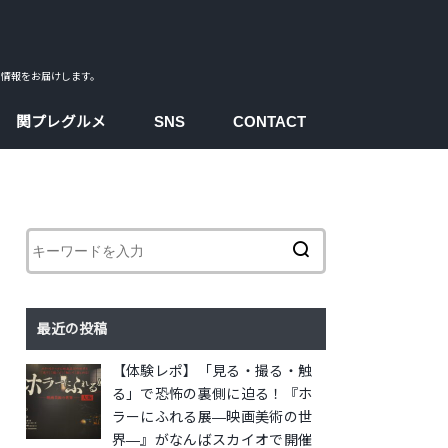
ス情報をお届けします。
関プレグルメ
SNS
CONTACT
facebook
instagram
twitter
youtube
最近の投稿
【体験レポ】「見る・撮る・触
る」で恐怖の裏側に迫る！『ホ
ラーにふれる展―映画美術の世
界―』がなんばスカイオで開催