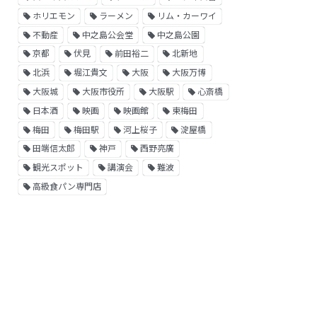
ホリエモン
ラーメン
リム・カーワイ
不動産
中之島公会堂
中之島公園
京都
伏見
前田裕二
北新地
北浜
堀江貴文
大阪
大阪万博
大阪城
大阪市役所
大阪駅
心斎橋
日本酒
映画
映画館
東梅田
梅田
梅田駅
河上桜子
淀屋橋
田端信太郎
神戸
西野亮廣
観光スポット
講演会
難波
高級食パン専門店