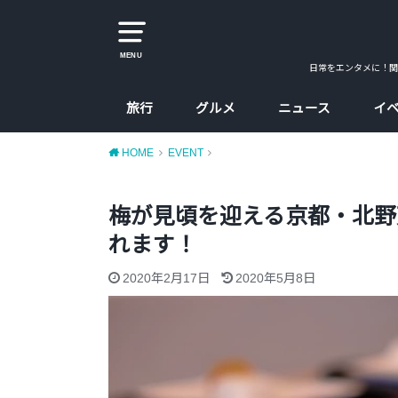
MENU
日常をエンタメに！関
旅行
グルメ
ニュース
イ
大阪
京都
兵庫
奈良
カレー
ラーメン
カフェ
たこ焼、お好み焼
大阪コスパ飯
HOME
EVENT
梅が見頃を迎える京都・北野
れます！
2020年2月17日
2020年5月8日