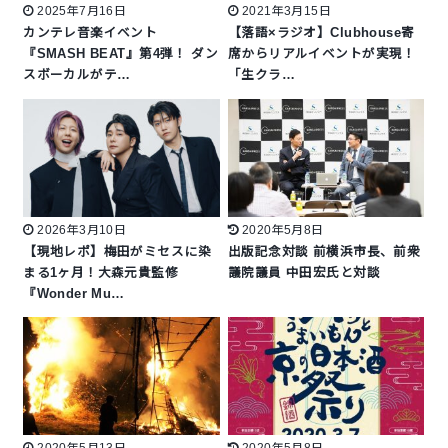
2025年7月16日
2021年3月15日
カンテレ音楽イベント
【落語×ラジオ】Clubhouse寄
『SMASH BEAT』第4弾！ ダン
席からリアルイベントが実現！
スボーカルがテ…
「生クラ…
2026年3月10日
2020年5月8日
【現地レポ】梅田がミセスに染
出版記念対談 前横浜市長、前衆
まる1ヶ月！大森元貴監修
議院議員 中田宏氏と対談
『Wonder Mu…
2020年5月13日
2020年5月8日