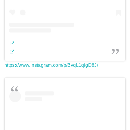
https://www.instagram.com/p/BvqL1qigD8J/