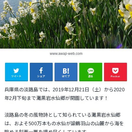
www.awaji-web.com
ツイート
シェア
はてブ
送る
Pocket
兵庫県の淡路島では、2019年12月21日（土）から2020
年2月下旬まで灘黒岩水仙郷が開園しています！
淡路島の冬の風物詩として知られている灘黒岩水仙郷
は、およそ500万本もの水仙が諭鶴羽山の山麓から海を