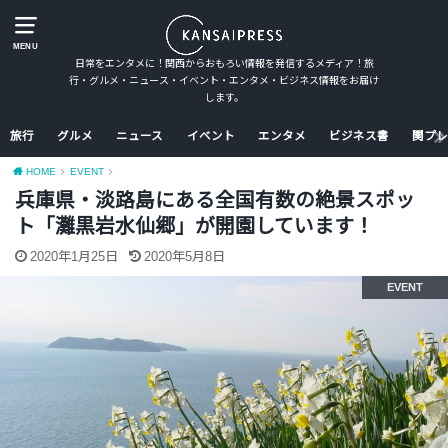
MENU
日常をエンタメに！関西からおもろい情報を発信するメディア！旅
行・グルメ・ニュース・イベント・エンタメ・ビジネス情報をお届け
します。
旅行
グルメ
ニュース
イベント
エンタメ
ビジネス書
関プレ
HOME
EVENT
兵庫県・淡路島にある全国有数の絶景スポッ
ト「灘黒岩水仙郷」が開園しています！
2020年1月25日
2020年5月8日
EVENT