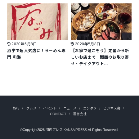
2020年5月8日
2020年5月8日
独学で超人気店に！らーめん専
【お家で過ごそう】定番から新
門 和海
しいお店まで 関西のお取り寄
せ・テイクアウト…
旅行
グルメ
イベント
ニュース
エンタメ
ビジネス書
CONTACT
運営会社
©Copyright2026
関西プレス|KANSAIPRESS
.All Rights Reserved.