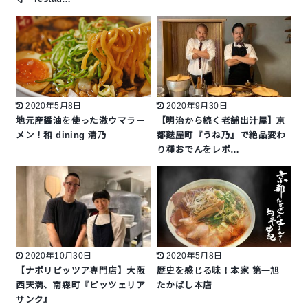
2020年5月8日
2020年9月30日
地元産醤油を使った激ウマラー
【明治から続く老舗出汁屋】京
メン！和 dining 清乃
都麩屋町『うね乃』で絶品変わ
り種おでんをレポ…
2020年10月30日
2020年5月8日
【ナポリピッツア専門店】大阪
歴史を感じる味！本家 第一旭
西天満、南森町『ピッツェリア
たかばし本店
サンク』