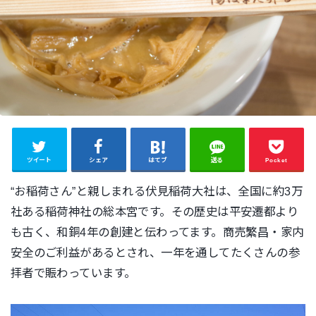
ツイート
シェア
はてブ
送る
Pocket
“お稲荷さん”と親しまれる伏見稲荷大社は、全国に約3万
社ある稲荷神社の総本宮です。その歴史は平安遷都より
も古く、和銅4年の創建と伝わってます。商売繁昌・家内
安全のご利益があるとされ、一年を通してたくさんの参
拝者で賑わっています。