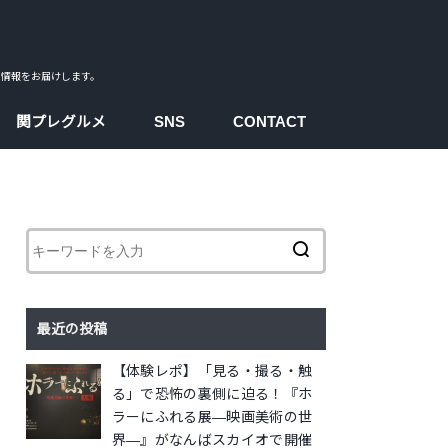
ス情報をお届けします。
関プレグルメ
SNS
CONTACT
facebook
instagram
twitter
youtube
最近の投稿
【体験レポ】「見る・撮る・触
る」で恐怖の裏側に迫る！『ホ
ラーにふれる展―映画美術の世
界―』がなんばスカイオで開催