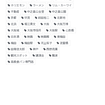
ホリエモン
ラーメン
リム・カーワイ
不動産
中之島公会堂
中之島公園
京都
伏見
前田裕二
北新地
北浜
堀江貴文
大阪
大阪万博
大阪城
大阪市役所
大阪駅
心斎橋
日本酒
映画
映画館
東梅田
梅田
梅田駅
河上桜子
淀屋橋
田端信太郎
神戸
西野亮廣
観光スポット
講演会
難波
高級食パン専門店