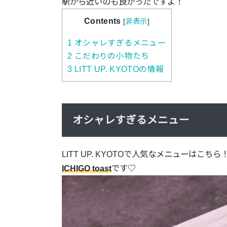
駅から近いのも良かったですよ！
Contents
[
非表示
]
1
オシャレすぎるメニュー
2
こだわりの小物たち
3
LITT UP. KYOTOの情報
オシャレすぎるメニュー
LITT UP. KYOTOで人気なメニューはこちら
ICHIGO toast
です♡