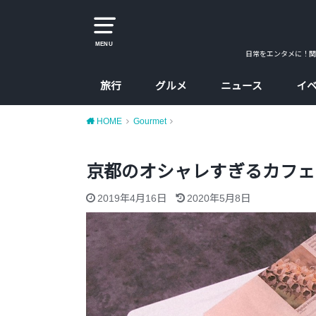
MENU
日常をエンタメに！関
旅行
グルメ
ニュース
イ
大阪
京都
兵庫
奈良
カレー
ラーメン
カフェ
たこ焼、お好み焼
大阪コスパ飯
HOME
Gourmet
京都のオシャレすぎるカフェ！「L
2019年4月16日
2020年5月8日