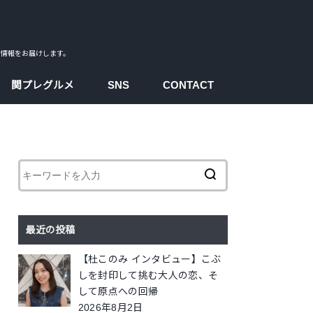
ス情報をお届けします。
関プレグルメ
SNS
CONTACT
facebook
instagram
twitter
youtube
最近の投稿
【杜このみ インタビュー】こぶ
しを封印して挑む大人の恋、そ
して原点への回帰
2026年8月2日