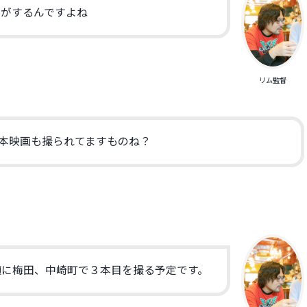
じがするんですよね
リム監督
本映画も撮られてますものね？
頃に梅田、中崎町で３本目を撮る予定です。