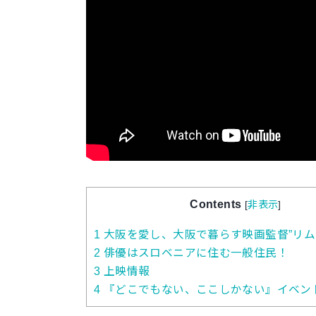
Contents
[
非表示
]
1
大阪を愛し、大阪で暮らす映画監督”リム
2
俳優はスロベニアに住む一般住民！
3
上映情報
4
『どこでもない、ここしかない』イベン