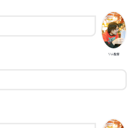
よ
リム監督