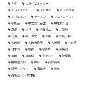
キタ
スカイビルタワー
スパイスカレー
タピオカ
ビジネス書
ホリエモン
ラーメン
リム・カーワイ
不動産
中之島公会堂
中之島公園
京都
伏見
前田裕二
北新地
北浜
堀江貴文
大阪
大阪万博
大阪城
大阪市役所
大阪駅
心斎橋
日本酒
映画
映画館
東梅田
梅田
梅田駅
河上桜子
淀屋橋
田端信太郎
神戸
西野亮廣
観光スポット
講演会
難波
高級食パン専門店