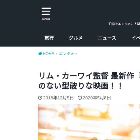
MENU
日常をエンタメに！関
旅行
グルメ
ニュース
イ
大阪
京都
兵庫
奈良
カレー
ラーメン
カフェ
たこ焼、お好み焼
大阪コスパ飯
HOME
エンタメ
リム・カーワイ監督 最新作
のない型破りな映画！！
2018年12月5日
2020年5月8日