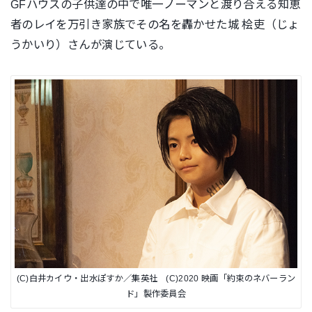
GFハウスの子供達の中で唯一ノーマンと渡り合える知恵
者のレイを万引き家族でその名を轟かせた城 桧吏（じょ
うかいり）さんが演じている。
(C)白井カイウ・出水ぽすか／集英社 (C)2020 映画「約束のネバーラン
ド」製作委員会