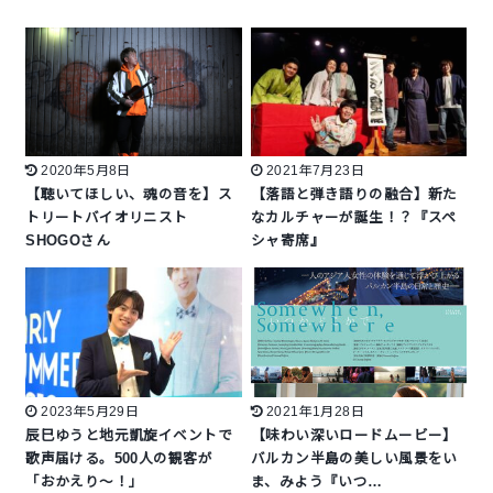
2020年5月8日
2021年7月23日
【聴いてほしい、魂の音を】ス
【落語と弾き語りの融合】新た
トリートバイオリニスト
なカルチャーが誕生！？『スペ
SHOGOさん
シャ寄席』
2023年5月29日
2021年1月28日
辰巳ゆうと地元凱旋イベントで
【味わい深いロードムービー】
歌声届ける。500人の観客が
バルカン半島の美しい風景をい
「おかえり〜！」
ま、みよう『いつ…