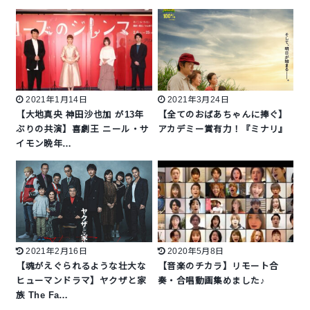
2021年1月14日
2021年3月24日
【大地真央 神田沙也加 が13年
【全てのおばあちゃんに捧ぐ】
ぶりの共演】喜劇王 ニール・サ
アカデミー賞有力！『ミナリ』
イモン晩年…
2021年2月16日
2020年5月8日
【魂がえぐられるような壮大な
【音楽のチカラ】リモート合
ヒューマンドラマ】ヤクザと家
奏・合唱動画集めました♪
族 The Fa…