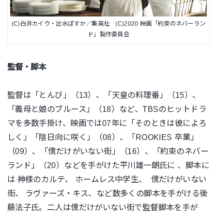
(C)白井カイウ・出水ぽすか／集英社 (C)2020 映画「約束のネバーラン
ド」製作委員会
監督・脚本
監督は「とんび」（13）、「天皇の料理番」（15）、
「義母と娘のブルース」（18）など、TBSのヒットドラ
マを多数手掛け、映画では07年に「そのときは彼によろ
しく」「陰日向に咲く」（08）、「ROOKIES 卒業」
（09）、「僕だけがいない街」（16）、「約束のネバー
ランド」（20）などを手がけた平川雄一朗氏に 、
脚本に
は
神様のカルテ
、
ホームレス中学生
、
僕だけがいない
街
、
ラヴァーズ・キス
、など数多くの脚本を手がける後
藤法子氏。二人は僕だけがいない街で監督脚本を手が