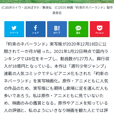
(C)白井カイウ・出水ぽすか／集英社 (C)2020 映画「約束のネバーランド」製作
委員会
ツイート
シェア
はてブ
送る
Pocket
「約束のネバーランド」実写版が2020年12月18日に公
開されて一か月が経った。2021年1月22日時点で国内ラ
ンキングでは6位をキープし、動員数が127万人、興行収
入が16億円となっている。本作は
「週刊少年ジャンプ」
連載の人気コミックでテレビアニメ化もされた「約束の
ネバーランド」を実写映画化。原作・アニメともに人気
の作品のため、実写版にも期待し劇場に足を運んだ人も
多いであろう。私は原作・アニメともに見ていないた
め、映画のみの鑑賞となる。原作やアニメを知っている
人の評価と、
私のようにいきなり映画を観た人とでは評