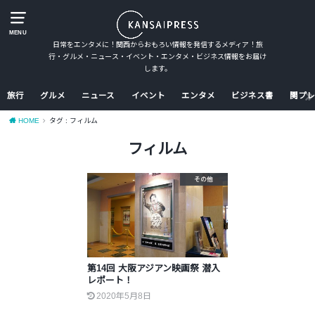
MENU
日常をエンタメに！関西からおもろい情報を発信するメディア！旅
行・グルメ・ニュース・イベント・エンタメ・ビジネス情報をお届け
します。
旅行
グルメ
ニュース
イベント
エンタメ
ビジネス書
関プレ
HOME
タグ : フィルム
フィルム
その他
第14回 大阪アジアン映画祭 潜入
レポート！
2020年5月8日