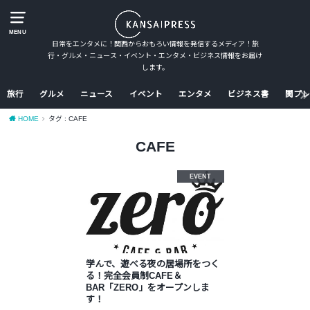
MENU
日常をエンタメに！関西からおもろい情報を発信するメディア！旅
行・グルメ・ニュース・イベント・エンタメ・ビジネス情報をお届け
します。
旅行
グルメ
ニュース
イベント
エンタメ
ビジネス書
関プレ
HOME
タグ : CAFE
CAFE
EVENT
学んで、遊べる夜の居場所をつく
る！完全会員制CAFE＆
BAR「ZERO」をオープンしま
す！