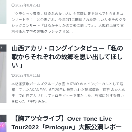
2022年8月25日
「クラシック音楽に馴染みのない人にも気軽に足を運んでもらえるコ
ンサートを！」と企画され、今年2月に開催された新しいカタチのクラ
シックコンサート『はるかそよかの音楽に恋して』。大阪府出身で東
京芸術大学卒の姉妹クラシック音楽…
山西アカリ・ロングインタビュー「私の
ト
歌からそれぞれの故郷を思い出してほし
い 」
2022年8月11日
本格派演歌ガールズグループ水雲-MIZMO-のメインボーカルとして活
躍していたAKANEが、6月29日に発売された望郷演歌「拝啓 みかんの
里」で山西アカリとしてソロデビューを果たした。故郷に対する想い
を綴った「拝啓 みか…
【胸アツ☆ライブ】Over Tone Live
Tour2022「Prologue」大阪公演レポー