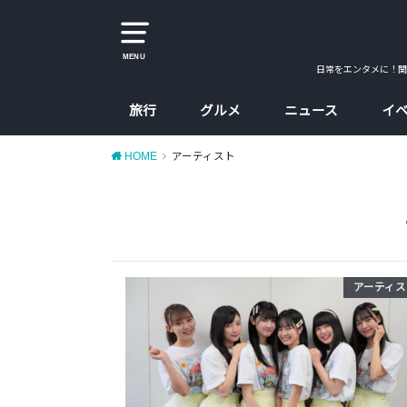
MENU
日常をエンタメに！関
旅行
グルメ
ニュース
イ
大阪
京都
兵庫
奈良
カレー
ラーメン
カフェ
たこ焼、お好み焼
大阪コスパ飯
HOME
アーティスト
アーティス