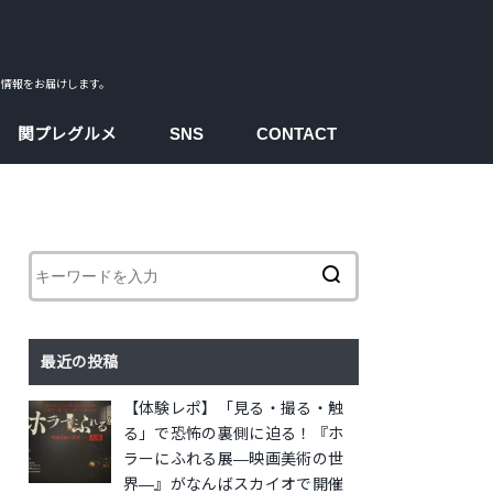
ス情報をお届けします。
関プレグルメ
SNS
CONTACT
facebook
instagram
twitter
youtube
最近の投稿
【体験レポ】「見る・撮る・触
る」で恐怖の裏側に迫る！『ホ
ラーにふれる展―映画美術の世
界―』がなんばスカイオで開催