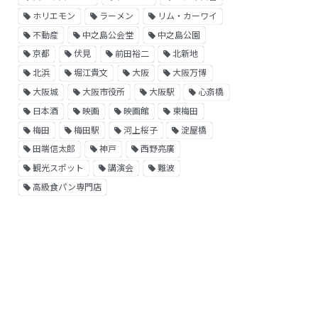
ホリエモン
ラーメン
リム・カーワイ
不動産
中之島公会堂
中之島公園
京都
伏見
前田裕二
北新地
北浜
堀江貴文
大阪
大阪万博
大阪城
大阪市役所
大阪駅
心斎橋
日本酒
映画
映画館
東梅田
梅田
梅田駅
河上桜子
淀屋橋
田端信太郎
神戸
西野亮廣
観光スポット
講演会
難波
高級食パン専門店