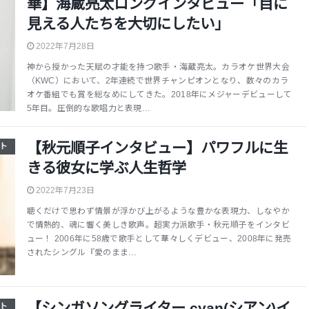
華】海蔵亮太ロングインタビュー「目に
見える人たちを大切にしたい」
2022年7月28日
神から授かった天賦の才能を持つ歌手・海蔵亮太。カラオケ世界大会
（KWC）において、2年連続で世界チャンピオンとなり、数々のカラ
オケ番組でも賞を総なめにしてきた。2018年にメジャーデビューして
5年目。圧倒的な歌唱力と表現…
【秋元順子インタビュー】パワフルに生
ト
きる彼女に学ぶ人生哲学
2022年7月23日
聴くだけで思わず情景が浮かび上がるような豊かな表現力、しなやか
で情熱的、魂に響く美しき歌声。超実力派歌手・秋元順子をインタビ
ュー！ 2006年に58歳で歌手として華々しくデビュー、2008年に発売
されたシングル『愛のまま…
【シンガソングライター cyan(シアン)イ
ト