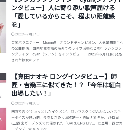
ンタビュー】人に寄り添い歌声届ける
「愛しているからこそ、程よい距離感
を」
2022年7月17日
音楽バラエティー「Momm!!」グランドチャンピオン、人気韓国歌手へ
の楽曲提供、国内地域を始め海外でのライブ活動などを行うシンガソ
ングライターcyan（シアン）をインタビュー！ 2022年6月1日に発売
された彼女のファー…
【真田ナオキ ロングインタビュー】師
匠・吉幾三に似てきた！？「今年は紅白
出場したい！」
2022年7月16日
関西で言う“シュッとしたイケメン”、甘いマスクに似合わないハスキ
ーボイスが魅力的。今をときめく演歌歌手・真田ナオキが、7月2日
(土)西宮ガーデンズで開催された「GARDENS LIVE」に登場！西宮ガ
ーデンズでのキャンペ…