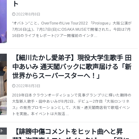
ト
2022年8月8日
“オバトン”こと、OverToneのLive Tour2022 「Prologue」大阪公演が
7月16日(土)、7月17日(日)にOSAKA MUSEで開催された。今回は7月
16日のライブをレポート(ツアー開催前のインタ…
【細川たかし愛弟子】現役大学生歌手 田
中あいみ 通天閣バックに歌声届ける「新
世界からスーパースターへ！」
2022年8月3日
2019年日本クラウンオーディションで見事グランプリに輝いた期待の
大型新人歌手・田中あいみが8月2日、デビュー2作目「大阪ロンリネ
ス」の発売プロモーションとして、大阪・通天閣商店街で歌唱イベン
トを実施。本イベントは大阪活…
【誹謗中傷コメントをヒット曲へと昇
ト