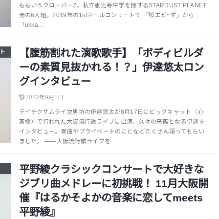
ももいろクローバーZ、私立恵比寿中学を擁するSTARDUST PLANET
発の6人組。2019年の1stホールコンサートで 「桜エビ~ず」から
「ukka…
【腹筋割れた演歌歌手】「ボディビルダ
ト
ーの素質見抜かれる！？」伊達悠太ロン
グインタビュー
2022年9月1日
テイチクサムライ次男坊の伊達悠太が8月17日にビッグキャット（心
斎橋）で行われた大阪流行歌ライブに出演、久々の来阪となる伊達を
インタビュー。新曲やプライベートのことなどたくさん語ってもらい
ました。 ——大阪流行歌ライブを…
平野綾クラシックコンサートで大好きな
ジブリ曲メドレーに初挑戦！ 11月大阪開
催『はるかそよかの音楽に恋してmeets
平野綾』