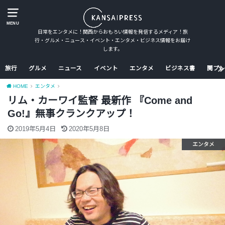
MENU
日常をエンタメに！関西からおもろい情報を発信するメディア！旅
行・グルメ・ニュース・イベント・エンタメ・ビジネス情報をお届け
します。
旅行
グルメ
ニュース
イベント
エンタメ
ビジネス書
関プレ
HOME
エンタメ
リム・カーワイ監督 最新作 『Come and
Go!』無事クランクアップ！
2019年5月4日
2020年5月8日
エンタメ