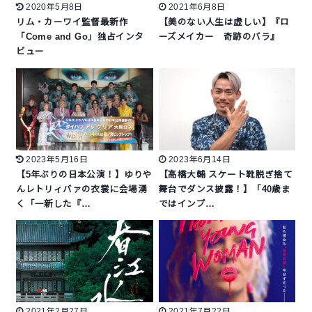
2020年5月8日
2021年6月8日
リム・カーワイ監督最新作
【美のない人生は虚しい】『ロ
「Come and Go」独占インタ
ーズメイカー 奇跡のバラ』
ビュー
2023年5月16日
2023年6月14日
【5年ぶりの日本公演！】ゆりや
【高橋大輔 スケート靴脱ぎ捨て
んレトリィバァの衣裳に会場湧
舞台でダンス披露！】「40歳ま
く「一新した『…
ではインプ…
2021年2月27日
2021年7月22日