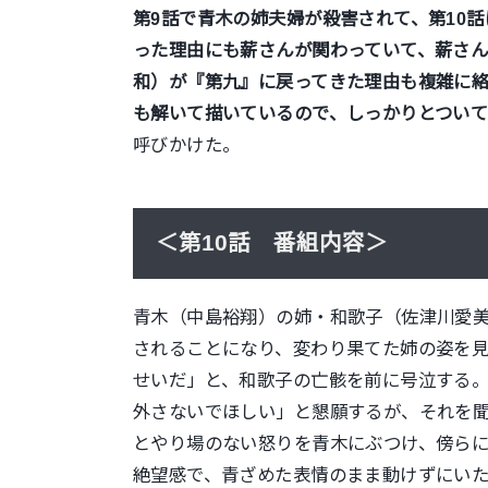
第9話で青木の姉夫婦が殺害されて、第10
った理由にも薪さんが関わっていて、薪さ
和）が『第九』に戻ってきた理由も複雑に
も解いて描いているので、しっかりとつい
呼びかけた。
＜第10話 番組内容＞
青木（中島裕翔）の姉・和歌子（佐津川愛美
されることになり、変わり果てた姉の姿を
せいだ」と、和歌子の亡骸を前に号泣する
外さないでほしい」と懇願するが、それを
とやり場のない怒りを青木にぶつけ、傍ら
絶望感で、青ざめた表情のまま動けずにい