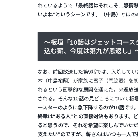
れているようで「
最終話はそれこそ…感情移
いよね”というシーンです
」
（中島）
とほの
～板垣「10話はジェットコー
込む薪、今度は第九が恩返し」
なお、前回放送した第9話では、入院してい
木（中島裕翔）が家族に雪子（門脇麦）を
れるという衝撃的な展開を迎えた。来週放送
される。そんな10話の見どころについて板
ースターのように急下降するのが10話です
終章は“ある人”との直接対決もあります。
ると思うので、それを希望に楽しんでいた
支えたい”のですが、薪さんはいつも一人で