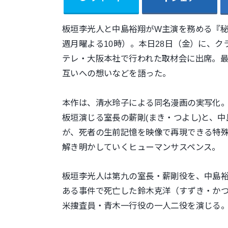
板垣李光人と中島裕翔がW主演を務める『秘密～
週月曜よる10時）。本日28日（金）に、
テレ・大阪本社で行われた取材会に出席。最
互いへの想いなどを語った。
本作は、清水玲子による同名漫画の実写化。
板垣演じる室長の薪剛(まき・つよし)と、中
が、死者の生前記憶を映像で再現できる特殊
解き明かしていくヒューマンサスペンス。
板垣李光人は第九の室長・薪剛役を、中島
ある事件で死亡した鈴木克洋（すずき・か
米捜査員・青木一行役の一人二役を演じる