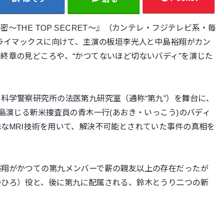
THE TOP SECRET～』（カンテレ・フジテレビ系・毎
クライマックスに向けて、主演の板垣李光人と中島裕翔がカン
終章の見どころや、“かつてないほど切ないバディ”を演じた
科学警察研究所の法医第九研究室（通称“第九”）を舞台に、
島演じる新米捜査員の青木一行(あおき・いっこう)のバディ
なMRI技術を用いて、解決不可能とされていた事件の真相を
裕翔がかつての第九メンバーで薪の親友以上の存在だったが
つひろ）役と、後に第九に配属される、鈴木とうり二つの新
。