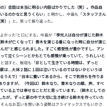
間の）会話は本当に明るい内容ばかりでした（笑）。作品自
ているのかなと思うくらい
」と明かし、中島も「
スタッフさん
（笑）
」と、笑って振り返った。
でよかった”と口にする。中島が「
李光人は自分が演じた鈴木
（鈴木が亡くなって）青木を演じる番になった時に自分が演じ
んだ”と感じられました。すごく感受性が豊かですし、アン
って泣くシーンとかもとても感情が乗っていて、うれしいと
」と話すと、板垣も「薪
として生きている時間は、ずっと
。薪は…大体２話に１回は泣いているのではないかというほ
るうえで）“台本に書いてあるから、そこで気持ちを作りま
ありますが、（今回は）鈴木なり、青木なりの顔、声、すべ
している上では幸せなことだと思っています。（鈴木としての
でしたが、ずっと薪の中で大切に生き続ける鈴木を作っていた
、そんなお互いを想いあう姿勢はクライマックスでもいかさ