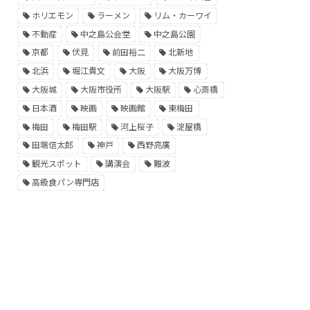
ホリエモン
ラーメン
リム・カーワイ
不動産
中之島公会堂
中之島公園
京都
伏見
前田裕二
北新地
北浜
堀江貴文
大阪
大阪万博
大阪城
大阪市役所
大阪駅
心斎橋
日本酒
映画
映画館
東梅田
梅田
梅田駅
河上桜子
淀屋橋
田端信太郎
神戸
西野亮廣
観光スポット
講演会
難波
高級食パン専門店