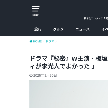
MENU
日常をエンタメに！関
旅行
グルメ
ニュース
イ
大阪
京都
兵庫
奈良
カレー
ラーメン
カフェ
たこ焼、お好み焼
大阪コスパ飯
HOME
ドラマ
ドラマ『秘密』W主演・板垣
ィが李光人でよかった 」
2025年3月30日