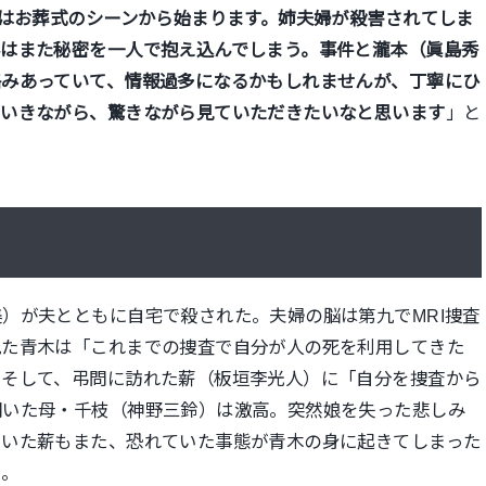
話はお葬式のシーンから始まります。姉夫婦が殺害されてしま
んはまた秘密を一人で抱え込んでしまう。事件と瀧本（眞島秀
絡みあっていて、情報過多になるかもしれませんが、丁寧にひ
ていきながら、驚きながら見ていただきたいなと思います
」と
）が夫とともに自宅で殺された。夫婦の脳は第九でMRI捜査
見た青木は「これまでの捜査で自分が人の死を利用してきた
。そして、弔問に訪れた薪（板垣李光人）に「自分を捜査から
聞いた母・千枝（神野三鈴）は激高。突然娘を失った悲しみ
にいた薪もまた、恐れていた事態が青木の身に起きてしまった
た。