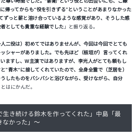
た尊い時間でした。“薪剛”という役との出会いにも、ご縁
に帰ってからも“役を引きずる”ということがあまりなかった
てずっと薪と溶け合っているような感覚があり、そうした感
役者としても貴重な経験でした
」と振り返る。
一人二役は）初めてではありませんが、今回は今回でとても
レッシャーがありました。でも先ほど（板垣が）言ってくれ
思いますし、W主演ではありますが、李光人がとても頼もし
”と”青木“に接してくれていたので、全身全霊で（芝居を）
そうしたものをバシバシと浴びながら、受けながら、自分
」とはにかんだ。
で生き続ける鈴木を作ってくれた」
中島「最
きなかった」～