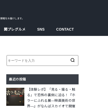
ス情報をお届けします。
関プレグルメ
SNS
CONTACT
facebook
instagram
twitter
youtube
最近の投稿
【体験レポ】「見る・撮る・触
る」で恐怖の裏側に迫る！『ホ
ラーにふれる展―映画美術の世
界―』がなんばスカイオで開催