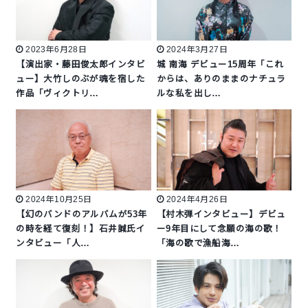
2023年6月28日
2024年3月27日
【演出家・藤田俊太郎インタビ
城 南海 デビュー15周年「これ
ュー】大竹しのぶが魂を宿した
からは、ありのままのナチュラ
作品「ヴィクトリ…
ルな私を出し…
2024年10月25日
2024年4月26日
【幻のバンドのアルバムが53年
【村木弾インタビュー】デビュ
の時を経て復刻！】石井誠氏イ
ー9年目にして念願の海の歌！
ンタビュー「人…
「海の歌で漁船海…