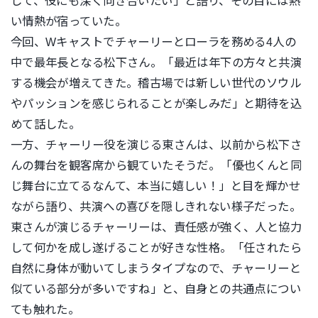
して、
役にも深く向き合いたい」と語り、
その目には熱
い情熱が宿っていた。
今回、
Wキャストでチャーリーとローラを務める4人の
中で最年長となる
松下さん。「最近は年下の方々と共演
する機会が増えてきた。
稽古場では新しい世代のソウル
やパッションを感じられることが楽
しみだ」と期待を込
めて話した。
一方、チャーリー役を演じる東さんは、
以前から松下さ
んの舞台を観客席から観ていたそうだ。「
優也くんと同
じ舞台に立てるなんて、本当に嬉しい！」
と目を輝かせ
ながら語り、
共演への喜びを隠しきれない様子だった。
東さんが演じるチャーリーは、責任感が強く、
人と協力
して何かを成し遂げることが好きな性格。「
任されたら
自然に身体が動いてしまうタイプなので、
チャーリーと
似ている部分が多いですね」と、
自身との共通点につい
ても触れた。