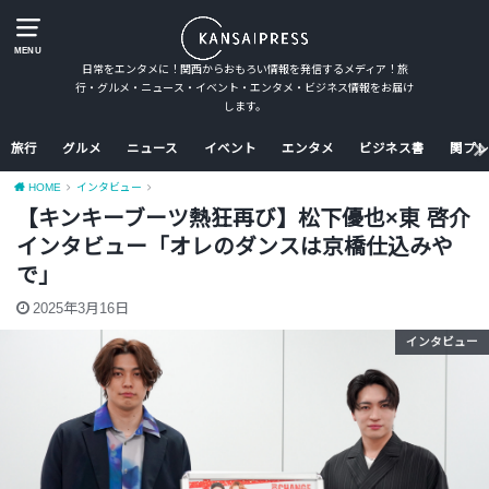
MENU
日常をエンタメに！関西からおもろい情報を発信するメディア！旅
行・グルメ・ニュース・イベント・エンタメ・ビジネス情報をお届け
します。
旅行
グルメ
ニュース
イベント
エンタメ
ビジネス書
関プレ
HOME
インタビュー
【キンキーブーツ熱狂再び】松下優也×東 啓介
インタビュー「オレのダンスは京橋仕込みや
で」
2025年3月16日
インタビュー