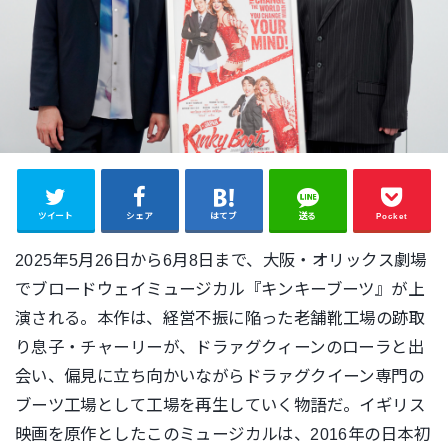
ツイート
シェア
はてブ
送る
Pocket
2025年5月26日から6月8日まで、大阪・
オリックス劇場
でブロードウェイミュージカル『キンキーブーツ』
が上
演される。本作は、
経営不振に陥った老舗靴工場の跡取
り息子・チャーリーが、
ドラァグクィーンのローラと出
会い、
偏見に立ち向かいながらドラァグクイーン専門の
ブーツ工場として
工場を再生していく物語だ。
イギリス
映画を原作としたこのミュージカルは、
2016年の日本初