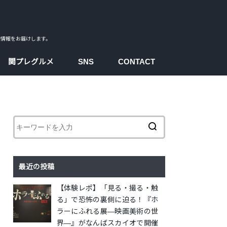
ス情報をお届けします。
関プレグルメ
SNS
CONTACT
facebook
instagram
twitter
youtube
最近の投稿
【体験レポ】「見る・撮る・触
る」で恐怖の裏側に迫る！『ホ
ラーにふれる展―映画美術の世
界―』がなんばスカイオで開催