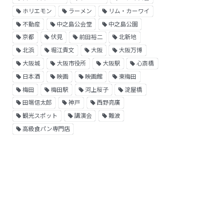
ホリエモン
ラーメン
リム・カーワイ
不動産
中之島公会堂
中之島公園
京都
伏見
前田裕二
北新地
北浜
堀江貴文
大阪
大阪万博
大阪城
大阪市役所
大阪駅
心斎橋
日本酒
映画
映画館
東梅田
梅田
梅田駅
河上桜子
淀屋橋
田端信太郎
神戸
西野亮廣
観光スポット
講演会
難波
高級食パン専門店