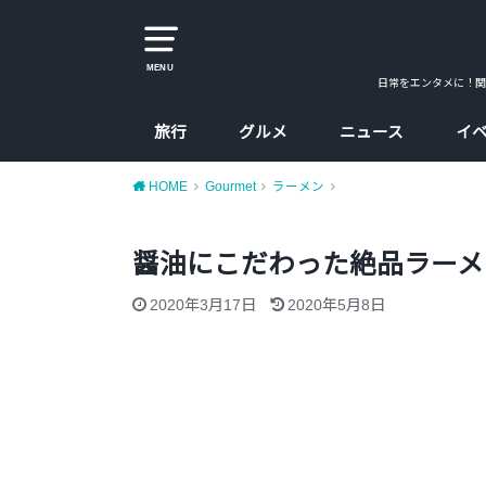
MENU
日常をエンタメに！関
旅行
グルメ
ニュース
イ
大阪
京都
兵庫
奈良
カレー
ラーメン
カフェ
たこ焼、お好み焼
大阪コスパ飯
HOME
Gourmet
ラーメン
醤油にこだわった絶品ラーメ
2020年3月17日
2020年5月8日