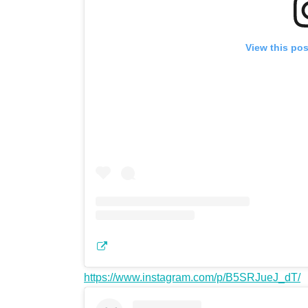
View this po
https://www.instagram.com/p/B5SRJueJ_dT/